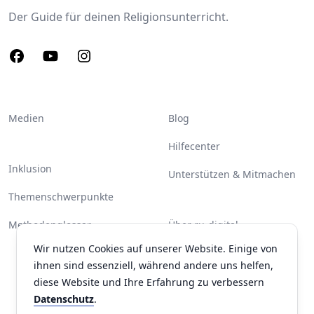
Der Guide für deinen Religionsunterricht.
Facebook
Youtube
Instagram
Medien
Blog
Hilfecenter
Inklusion
Unterstützen & Mitmachen
Themenschwerpunkte
Methodenglossar
Über ru-digital
Wir nutzen Cookies auf unserer Website. Einige von
Partner & Unterstützer
ihnen sind essenziell, während andere uns helfen,
Kontakt
diese Website und Ihre Erfahrung zu verbessern
Datenschutz
.