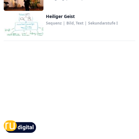
Heiliger Geist
Sequenz
|
Bild, Text
|
Sekundarstufe I
Footer