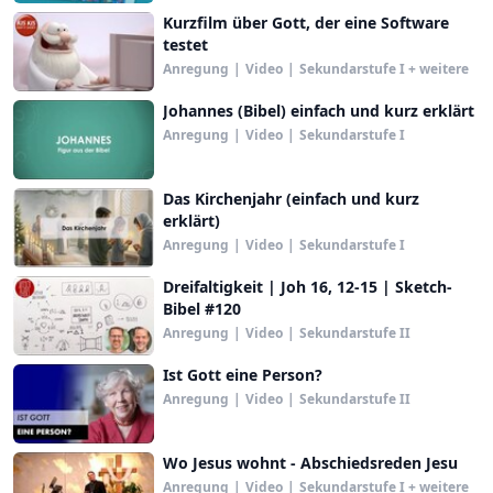
Kurzfilm über Gott, der eine Software
testet
Anregung
|
Video
|
Sekundarstufe I + weitere
Johannes (Bibel) einfach und kurz erklärt
Anregung
|
Video
|
Sekundarstufe I
Das Kirchenjahr (einfach und kurz
erklärt)
Anregung
|
Video
|
Sekundarstufe I
Dreifaltigkeit | Joh 16, 12-15 | Sketch-
Bibel #120
Anregung
|
Video
|
Sekundarstufe II
Ist Gott eine Person?
Anregung
|
Video
|
Sekundarstufe II
Wo Jesus wohnt - Abschiedsreden Jesu
Anregung
|
Video
|
Sekundarstufe I + weitere