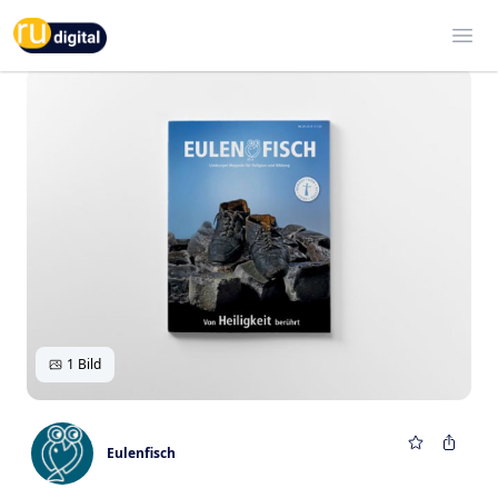
RU-digital
Ope
1 Bild
Eulenfisch