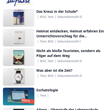
Das Kreuz in der Schule*
|
Bild, Text
|
Sekundarstufe II
Heimat entdecken, Heimat erfahren Ein
Unterrichtsvorschlag für die
Sekundarstufe I
|
Text, Bild
|
Sekundarstufe I
Nicht als bloße Touristen, sondern als
Pilger auf dem Weg
|
Bild, Text
|
Sekundarstufe II
Was aber ist die Zeit?
|
Text, Bild
|
Sekundarstufe II
Eschatologie
|
Text
|
Altern – Oberstufe der Lebensschule