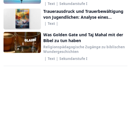
|
Text
|
Sekundarstufe I
Trauerausdruck und Trauerbewältigung
von Jugendlichen: Analyse eines
Gedenkbuchs für einen tödlich
|
Text
|
verunglückten Mitschüler
Was Golden Gate und Taj Mahal mit der
Bibel zu tun haben
Religionspädagogische Zugänge zu biblischen
Wundergeschichten
|
Text
|
Sekundarstufe I