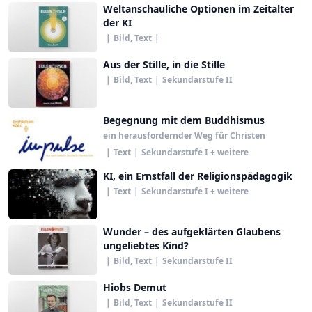
Weltanschauliche Optionen im Zeitalter
der KI
|
Bild, Text
|
Aus der Stille, in die Stille
|
Bild, Text
|
Sekundarstufe II
Begegnung mit dem Buddhismus
ein herausfordernder Weg für Christen
|
Text
|
Sekundarstufe I + weitere
KI, ein Ernstfall der Religionspädagogik
|
Text
|
Sekundarstufe I + weitere
Wunder – des aufgeklärten Glaubens
ungeliebtes Kind?
|
Bild, Text
|
Sekundarstufe II
Hiobs Demut
|
Bild, Text
|
Sekundarstufe II