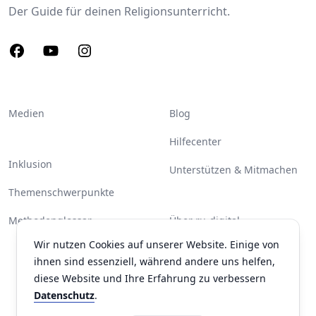
Der Guide für deinen Religionsunterricht.
Facebook
Youtube
Instagram
Medien
Blog
Hilfecenter
Inklusion
Unterstützen & Mitmachen
Themenschwerpunkte
Methodenglossar
Über ru-digital
Wir nutzen Cookies auf unserer Website. Einige von
Partner & Unterstützer
ihnen sind essenziell, während andere uns helfen,
Kontakt
diese Website und Ihre Erfahrung zu verbessern
Datenschutz
.