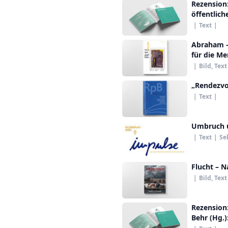
Rezension:
öffentlich
|
Text
|
Abraham –
für die Me
|
Bild, Text
„Rendezvou
|
Text
|
Umbruch 
|
Text
|
Se
Flucht – N
|
Bild, Text
Rezension
Behr (Hg.)
Bildung