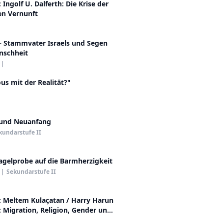
 Ingolf U. Dalferth: Die Krise der
en Vernunft
 Stammvater Israels und Segen
nschheit
|
s mit der Realität?"
und Neuanfang
kundarstufe II
agelprobe auf die Barmherzigkeit
|
Sekundarstufe II
: Meltem Kulaçatan / Harry Harun
: Migration, Religion, Gender und