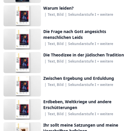
Warum leiden?
|
Text, Bild
|
Sekundarstufe I + weitere
Die Frage nach Gott angesichts
menschlichen Leids
|
Text, Bild
|
Sekundarstufe I + weitere
Die Theodizee in der jüdischen Tradition
|
Text, Bild
|
Sekundarstufe I + weitere
Zwischen Ergebung und Erduldung
|
Text, Bild
|
Sekundarstufe I + weitere
Erdbeben, Weltkriege und andere
Erschütterungen
|
Text, Bild
|
Sekundarstufe I + weitere
Ihr sollt meine Satzungen und meine
Vorschriften befolgen