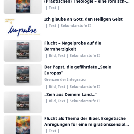
(Praktischen) Theologie – eine römisch-
katholische Perspektive
|
Text
|
Ich glaube an Gott, den Heiligen Geist
|
Text
|
Sekundarstufe II
Flucht – Nagelprobe auf die
Barmherzigkeit
|
Bild, Text
|
Sekundarstufe II
Der Papst, die gefährdete „Seele
Europas“
Grenzen der Integration
|
Bild, Text
|
Sekundarstufe II
„Zieh aus Deinem Land…“
|
Bild, Text
|
Sekundarstufe II
Flucht als Thema der Bibel. Exegetische
Anregungen für eine migrationssensible
Bibeldidaktik
|
Text
|