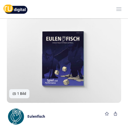
RU-digital
Ope
1 Bild
Eulenfisch