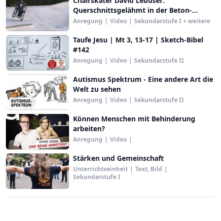
Chairskater David Lebuser:
Querschnittsgelähmt in der Beton-
Rampe
Anregung
|
Video
|
Sekundarstufe I + weitere
Taufe Jesu | Mt 3, 13-17 | Sketch-Bibel
#142
Anregung
|
Video
|
Sekundarstufe II
Autismus Spektrum - Eine andere Art die
Welt zu sehen
Anregung
|
Video
|
Sekundarstufe II
Können Menschen mit Behinderung
arbeiten?
Anregung
|
Video
|
Stärken und Gemeinschaft
Unterrichtseinheit
|
Text, Bild
|
Sekundarstufe I