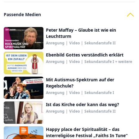
Passende Medien
Peter Maffay – Glaube ist wie ein
Leuchtturm
Anregung
|
Video
|
Sekundarstufe II
Ebenbild Gottes verständlich erklärt
Anregung
|
Video
|
Sekundarstufe I + weitere
Mit Autismus-Spektrum auf der
Regelschule?
Anregung
|
Video
|
Sekundarstufe I
Ist das Kirche oder kann das weg?
Anregung
|
Video
|
Sekundarstufe II
Happy place der Spiritualität – das
interreligiöse Festival „Faiths In Tune“