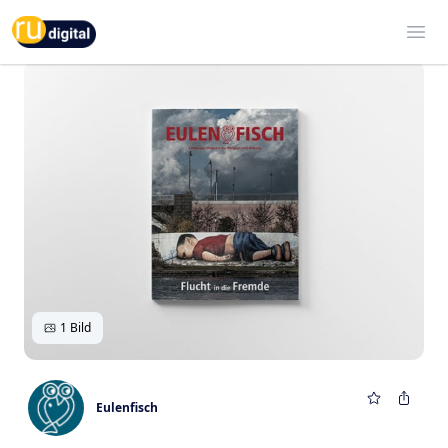
RU-digital
Ope
1 Bild
Eulenfisch