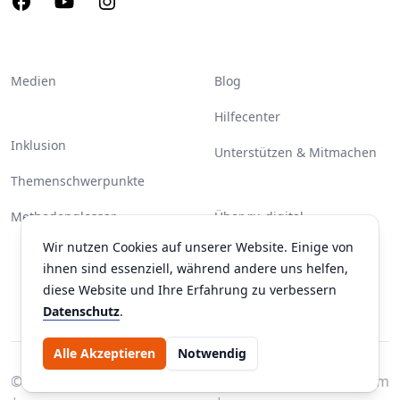
Medien
Blog
Hilfecenter
Inklusion
Unterstützen & Mitmachen
Themenschwerpunkte
Methodenglossar
Über ru-digital
Wir nutzen Cookies auf unserer Website. Einige von
Partner & Unterstützer
ihnen sind essenziell, während andere uns helfen,
Kontakt
diese Website und Ihre Erfahrung zu verbessern
Datenschutz
.
Alle Akzeptieren
Notwendig
© 2026 ru-digital | Eulenfisch
Datenschutz
Impressum