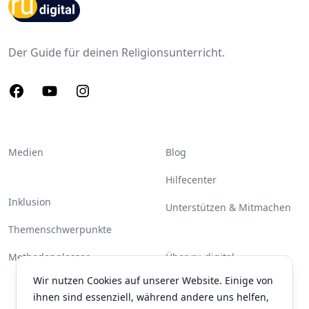
Footer
Der Guide für deinen Religionsunterricht.
Facebook
Youtube
Instagram
Medien
Blog
Hilfecenter
Inklusion
Unterstützen & Mitmachen
Themenschwerpunkte
Methodenglossar
Über ru-digital
Wir nutzen Cookies auf unserer Website. Einige von
Partner & Unterstützer
ihnen sind essenziell, während andere uns helfen,