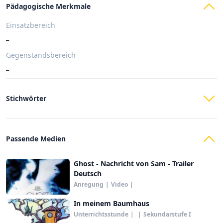
Pädagogische Merkmale
Einsatzbereich
_
Gegenstandsbereich
_
Stichwörter
Passende Medien
Ghost - Nachricht von Sam - Trailer
Deutsch
Anregung
|
Video
|
In meinem Baumhaus
Unterrichtsstunde
|
|
Sekundarstufe I