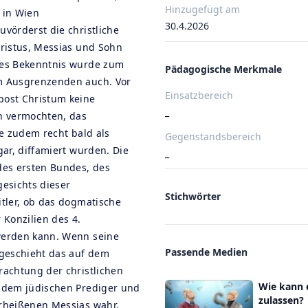
Hinzugefügt am
 in Wien
30.4.2026
uvörderst die christliche
hristus, Messias und Sohn
ses Bekenntnis wurde zum
Pädagogische Merkmale
um Ausgrenzenden auch. Vor
Einsatzbereich
post Christum keine
_
n vermochten, das
ie zudem recht bald als
Gegenstandsbereich
gar, diffamiert wurden. Die
_
des ersten Bundes, des
gesichts dieser
Stichwörter
itler, ob das dogmatische
 Konzilien des 4.
werden kann. Wenn seine
Passende Medien
 geschieht das auf dem
rachtung der christlichen
Wie kann 
n dem jüdischen Prediger und
zulassen?
erheißenen Messias wahr,