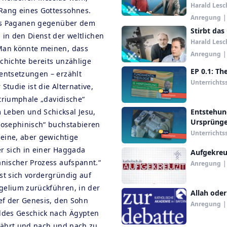
Harald Lesc
Rang eines Gottessohnes.
Anregung
|
 des Paganen gegenüber dem
Stirbt das
 in den Dienst der weltlichen
Harald Lesc
Man könnte meinen, dass
Anregung
|
chichte bereits unzählige
EP 0.1: Th
entsetzungen – erzählt
Unterrichts
Studie ist die Alternative,
s triumphale „davidische“
Leben und Schicksal Jesu,
Entstehung
Ursprüng
josephinisch“ buchstabieren
Unterrichts
leine, aber gewichtige
r sich in einer Haggada
Aufgekreu
anischer Prozess aufspannt.“
Anregung
|
st sich vordergründig auf
gelium zurückführen, in der
Allah oder
sef der Genesis, den Sohn
Anregung
|
ildes Geschick nach Ägypten
ewährt und nach und nach zu