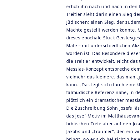
erhob ihn nach und nach in den 
Treitler sieht darin einen Sieg
Jüdischen; einen Sieg, der zudem
Mächte gestellt werden konnte. 
dieses epochale Stück Geistesges
Male – mit unterschiedlichen Akz
worden ist. Das Besondere dieser 
die Treitler entwickelt. Nicht da
Messias-Konzept entspreche dem 
vielmehr das kleinere, das man „
kann. „Das legt sich durch eine k
talmudische Referenz nahe, in de
plötzlich ein dramatischer messi
Die Zuschreibung Sohn Josefs läs
das Josef-Motiv im Matthäusevan
biblischen Tiefe aber auf den Jo
Jakobs und „Träumer“, den ein w
bringt, wo er sich hellsichtig b