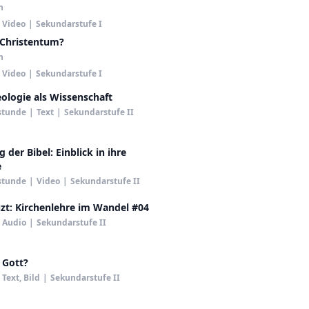
h
Video
|
Sekundarstufe I
 Christentum?
h
Video
|
Sekundarstufe I
eologie als Wissenschaft
stunde
|
Text
|
Sekundarstufe II
 der Bibel: Einblick in ihre
e
stunde
|
Video
|
Sekundarstufe II
zt: Kirchenlehre im Wandel #04
Audio
|
Sekundarstufe II
 Gott?
Text, Bild
|
Sekundarstufe II