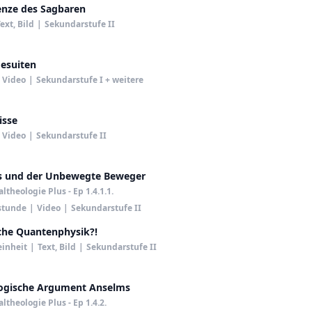
enze des Sagbaren
ext, Bild
|
Sekundarstufe II
Jesuiten
Video
|
Sekundarstufe I + weitere
isse
Video
|
Sekundarstufe II
es und der Unbewegte Beweger
theologie Plus - Ep 1.4.1.1.
stunde
|
Video
|
Sekundarstufe II
che Quantenphysik?!
einheit
|
Text, Bild
|
Sekundarstufe II
ogische Argument Anselms
theologie Plus - Ep 1.4.2.