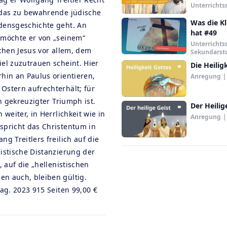
Unterrichts
 das zu bewahrende jüdische
Was die Kl
densgeschichte geht. An
hat #49
 möchte er von „seinem“
Unterrichts
ichen Jesus vor allem, dem
Sekundarstu
el zuzutrauen scheint. Hier
Die Heilig
hin an Paulus orientieren,
Anregung
|
Ostern aufrechterhält; für
in gekreuzigter Triumph ist.
Der Heilig
weiter, in Herrlichkeit wie in
Anregung
|
spricht das Christentum in
g Treitlers freilich auf die
istische Distanzierung der
, auf die „hellenistischen
n auch, bleiben gültig.
ag. 2023 915 Seiten 99,00 €