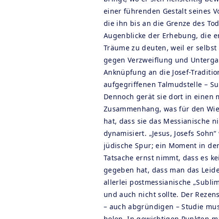
einer führenden Gestalt seines Vo
die ihn bis an die Grenze des To
Augenblicke der Erhebung, die er
Träume zu deuten, weil er selbs
gegen Verzweiflung und Unterga
Anknüpfung an die Josef-Tradition
aufgegriffenen Talmudstelle – Su
Dennoch gerät sie dort in einen
Zusammenhang, was für den Wien
hat, dass sie das Messianische ni
dynamisiert. „Jesus, Josefs Sohn
jüdische Spur; ein Moment in der
Tatsache ernst nimmt, dass es ke
gegeben hat, dass man das Leide
allerlei postmessianische „Subl
und auch nicht sollte. Der Rezen
– auch abgründigen – Studie muss 
holen. In gewichtigen Punkten ma