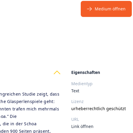
Medium öffnen
ts
Eigenschaften
Medientyp
Text
ngreichen Studie zeigt, dass
he Glasperlenspiele geht:
Lizenz
urheberrechtlich geschützt
ehnten trafen mich mehrmals
oa.“ Die
URL
 die in der Schoa
Link öffnen
nden 900 Seiten präsent,