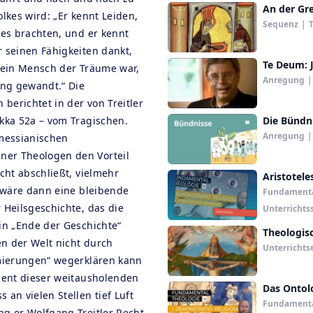
An der Gr
lkes wird: „Er kennt Leiden,
Sequenz
|
T
des brachten, und er kennt
 seinen Fähigkeiten dankt,
Te Deum: 
t ein Mensch der Träume war,
Anregung
|
ng gewandt.“ Die
 berichtet in der von Treitler
kka 52a – vom Tragischen.
Die Bündn
Anregung
|
 messianischen
er Theologen den Vorteil
cht abschließt, vielmehr
Aristotel
“ wäre dann eine bleibende
Fundamental
 Heilsgeschichte, das die
Unterrichts
in „Ende der Geschichte“
Theologis
n der Welt nicht durch
Unterrichts
imierungen“ wegerklären kann
sent dieser weitausholenden
Das Ontol
an vielen Stellen tief Luft
Fundamental
g er Wolfgang Treitler Recht