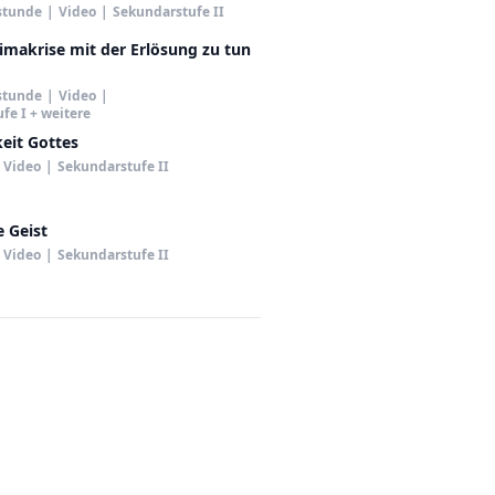
stunde
|
Video
|
Sekundarstufe II
imakrise mit der Erlösung zu tun
stunde
|
Video
|
fe I + weitere
keit Gottes
Video
|
Sekundarstufe II
e Geist
Video
|
Sekundarstufe II