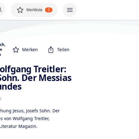
Merkliste
0
sch
,
Merken
Teilen
an
h
lfgang Treitler:
 Sohn. Der Messias
Bundes
5
chung Jesus, Josefs Sohn. Der
s von Wolfgang Treitler,
Literatur Magazin.