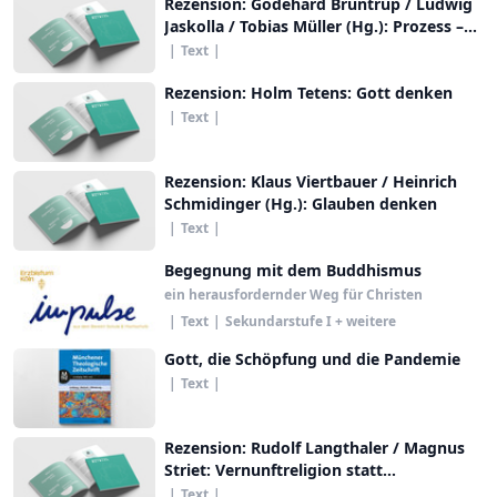
Rezension: Godehard Brüntrup / Ludwig
Jaskolla / Tobias Müller (Hg.): Prozess –
Religion – Gott
|
Text
|
Rezension: Holm Tetens: Gott denken
|
Text
|
Rezension: Klaus Viertbauer / Heinrich
Schmidinger (Hg.): Glauben denken
|
Text
|
Begegnung mit dem Buddhismus
ein herausfordernder Weg für Christen
|
Text
|
Sekundarstufe I + weitere
Gott, die Schöpfung und die Pandemie
|
Text
|
Rezension: Rudolf Langthaler / Magnus
Striet: Vernunftreligion statt
Kirchenglauben?
|
Text
|