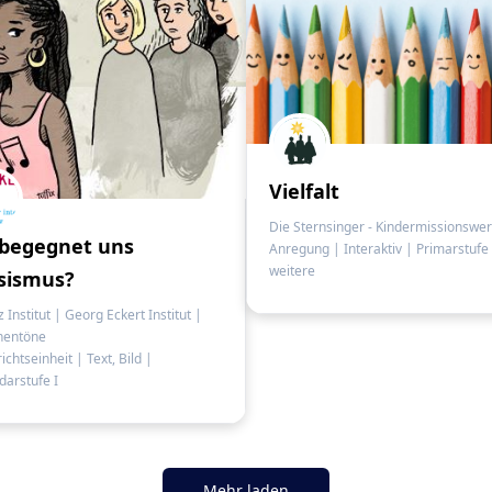
Vielfalt
Die Sternsinger - Kindermissionswe
begegnet uns
Anregung
|
Interaktiv
|
Primarstufe
weitere
sismus?
z Institut | Georg Eckert Institut |
hentöne
ichtseinheit
|
Text, Bild
|
arstufe I
Mehr laden