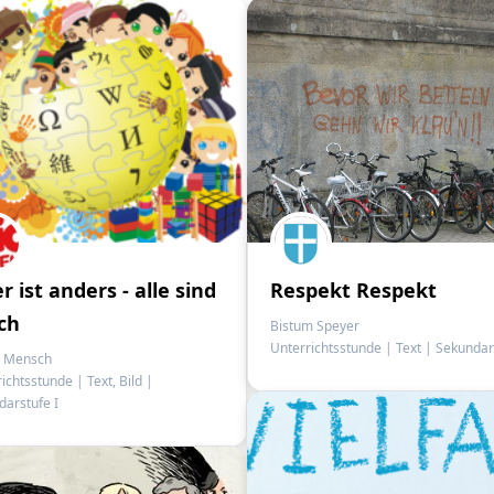
r ist anders - alle sind
Respekt Respekt
ch
Bistum Speyer
Unterrichtsstunde
|
Text
|
Sekundars
n Mensch
richtsstunde
|
Text, Bild
|
arstufe I