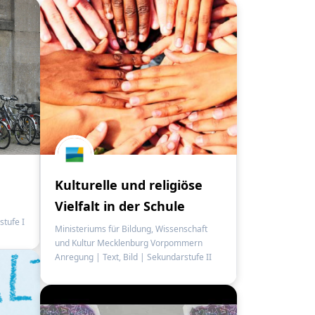
Kulturelle und religiöse
Vielfalt in der Schule
tufe I
Ministeriums für Bildung, Wissenschaft
und Kultur Mecklenburg Vorpommern
Anregung
|
Text, Bild
|
Sekundarstufe II