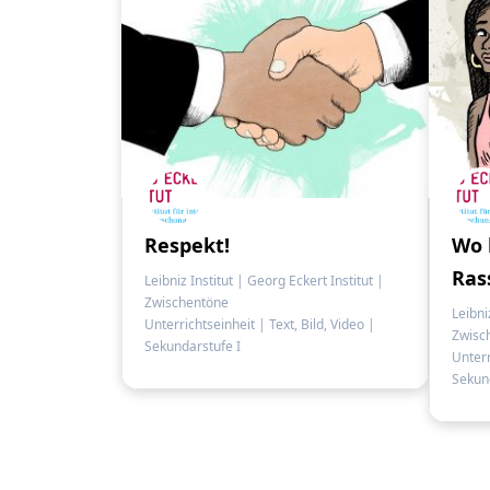
Respekt!
Wo 
Ras
Leibniz Institut | Georg Eckert Institut |
Zwischentöne
Leibni
Unterrichtseinheit
|
Text, Bild, Video
|
Zwisc
Sekundarstufe I
Unterr
Sekund