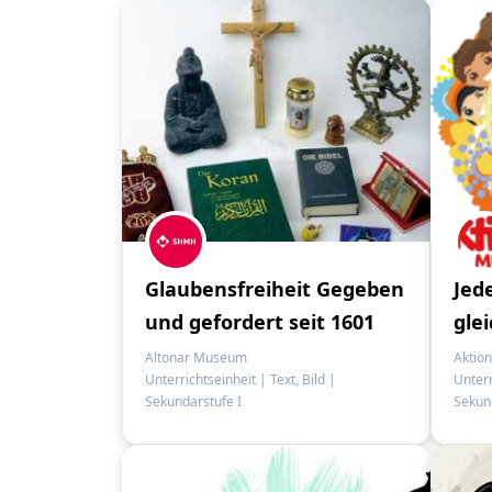
Glaubensfreiheit Gegeben
Jede
und gefordert seit 1601
glei
Altonar Museum
Aktio
Unterrichtseinheit
|
Text, Bild
|
Unter
Sekundarstufe I
Sekund