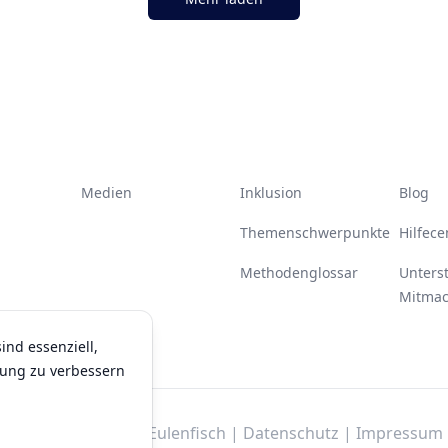
Medien
Inklusion
Blog
Themenschwerpunkte
Hilfece
Methodenglossar
Unters
Mitma
ind essenziell,
rung zu verbessern
© 2026 ru-digital | Eulenfisch |
Datenschutz |
Impressum