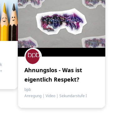
rk
Ahnungslos - Was ist
 +
eigentlich Respekt?
bpb
Anregung
|
Video
|
Sekundarstufe I