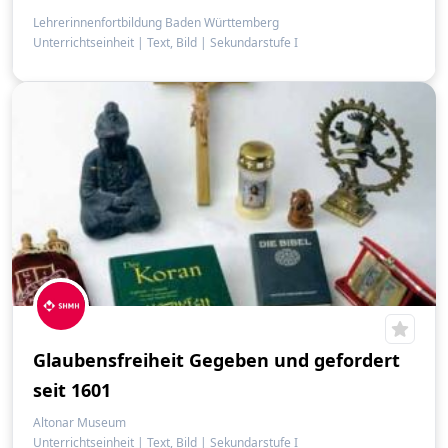
Lehrerinnenfortbildung Baden Württemberg
Unterrichtseinheit
|
Text, Bild
|
Sekundarstufe I
Glaubensfreiheit Gegeben und gefordert
seit 1601
Altonar Museum
Unterrichtseinheit
|
Text, Bild
|
Sekundarstufe I