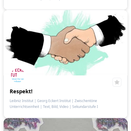
Respekt!
Leibniz Institut | Georg Eckert Institut | Zwischentöne
Unterrichtseinheit
|
Text, Bild, Video
|
Sekundarstufe I