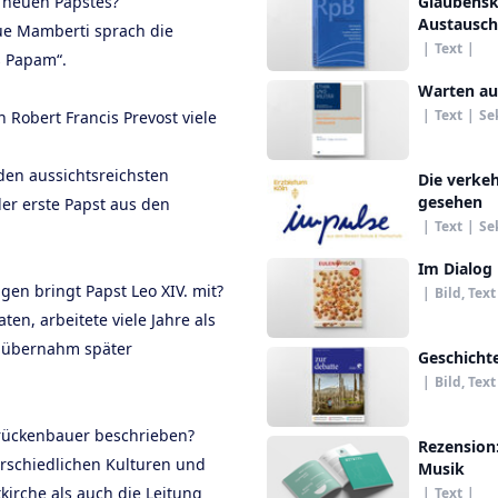
 neuen Papstes?
Glaubensk
Austausch
ue Mamberti sprach die
|
Text
|
s Papam“.
Warten a
|
Text
|
Se
 Robert Francis Prevost viele
 den aussichtsreichsten
Die verke
gesehen
der erste Papst aus den
|
Text
|
Se
Im Dialog
gen bringt Papst Leo XIV. mit?
|
Bild, Text
en, arbeitete viele Jahre als
d übernahm später
Geschichte
|
Bild, Text
Brückenbauer beschrieben?
Rezension:
rschiedlichen Kulturen und
Musik
kirche als auch die Leitung
|
Text
|