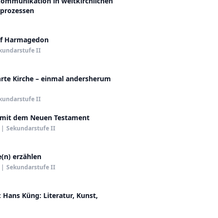
ommunikation in weltkirchlichen
prozessen
uf Harmagedon
kundarstufe II
hrte Kirche – einmal andersherum
kundarstufe II
 mit dem Neuen Testament
|
Sekundarstufe II
(n) erzählen
|
Sekundarstufe II
 Hans Küng: Literatur, Kunst,