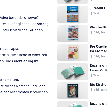
„Fratelli t
|
Text
|
Video besonders hervor?
iter, zugänglichen Seelsorger,
Was heißt
 unterschiedliche Gruppen
|
Bild, Text
Die Quelle
 neue Papst?
im Moment
tärken, die Kirche in einer Zeit
|
Bild, Text
en und Orientierung im
Rezension
Feuer Got
|
Text
|
stname Leo?
Die Kirche
ste dieses Namens und kann
|
Bild, Text
 einer bestimmten kirchlichen
Rezension