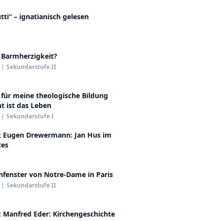
utti“ – ignatianisch gelesen
 Barmherzigkeit?
|
Sekundarstufe II
 für meine theologische Bildung
 ist das Leben
|
Sekundarstufe I
: Eugen Drewermann: Jan Hus im
tes
nfenster von Notre-Dame in Paris
|
Sekundarstufe II
: Manfred Eder: Kirchengeschichte