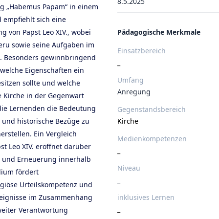
8.5.2025
ng „Habemus Papam“ in einem
 empfiehlt sich eine
 von Papst Leo XIV., wobei
Pädagogische Merkmale
 Peru sowie seine Aufgaben im
Einsatzbereich
n. Besonders gewinnbringend
_
, welche Eigenschaften ein
Umfang
esitzen sollte und welche
Anregung
e Kirche in der Gegenwart
die Lernenden die Bedeutung
Gegenstandsbereich
und historische Bezüge zu
Kirche
rstellen. Ein Vergleich
Medienkompetenzen
t Leo XIV. eröffnet darüber
_
ät und Erneuerung innerhalb
Niveau
dium fördert
_
ligiöse Urteilskompetenz und
e Ereignisse im Zusammenhang
inklusives Lernen
_
weiter Verantwortung