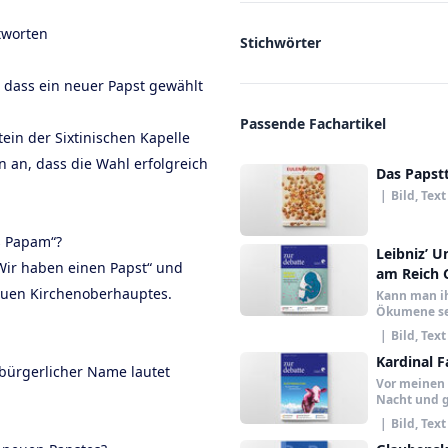
tworten
Stichwörter
 dass ein neuer Papst gewählt
Passende Fachartikel
in der Sixtinischen Kapelle
 an, dass die Wahl erfolgreich
Das Papst
|
Bild, Text
s Papam“?
Leibniz’ U
Wir haben einen Papst“ und
am Reich 
neuen Kirchenoberhauptes.
Kann man ih
Ökumene s
|
Bild, Text
Kardinal F
 bürgerlicher Name lautet
Vor meinen 
Nacht und g
|
Bild, Text