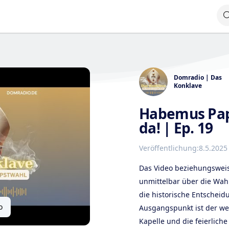
Domradio | Das
Konklave
Habemus Papa
da! | Ep. 19
Veröffentlichung:
8.5.2025
Das Video beziehungsweis
unmittelbar über die Wah
die historische Entscheid
o
Ausgangspunkt ist der we
Kapelle und die feierlic