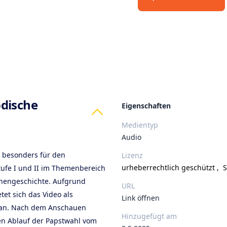
ts
dische
Eigenschaften
Medientyp
Audio
m besonders für den
Lizenz
urheberrechtlich geschützt
,
S
tufe I und II im Themenbereich
chengeschichte. Aufgrund
URL
tet sich das Video als
Link öffnen
g an. Nach dem Anschauen
Hinzugefügt am
n Ablauf der Papstwahl vom