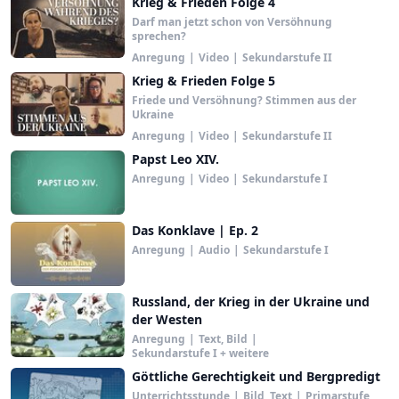
Krieg & Frieden Folge 4
Darf man jetzt schon von Versöhnung
sprechen?
Anregung
|
Video
|
Sekundarstufe II
Krieg & Frieden Folge 5
Friede und Versöhnung? Stimmen aus der
Ukraine
Anregung
|
Video
|
Sekundarstufe II
Papst Leo XIV.
Anregung
|
Video
|
Sekundarstufe I
Das Konklave | Ep. 2
Anregung
|
Audio
|
Sekundarstufe I
Russland, der Krieg in der Ukraine und
der Westen
Anregung
|
Text, Bild
|
Sekundarstufe I + weitere
Göttliche Gerechtigkeit und Bergpredigt
Unterrichtsstunde
|
Bild, Text
|
Primarstufe