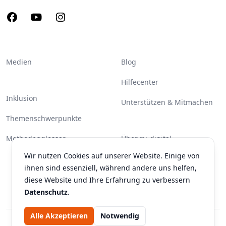
Facebook
Youtube
Instagram
Medien
Blog
Hilfecenter
Inklusion
Unterstützen & Mitmachen
Themenschwerpunkte
Methodenglossar
Über ru-digital
Wir nutzen Cookies auf unserer Website. Einige von
Partner & Unterstützer
ihnen sind essenziell, während andere uns helfen,
Kontakt
diese Website und Ihre Erfahrung zu verbessern
Datenschutz
.
Alle Akzeptieren
Notwendig