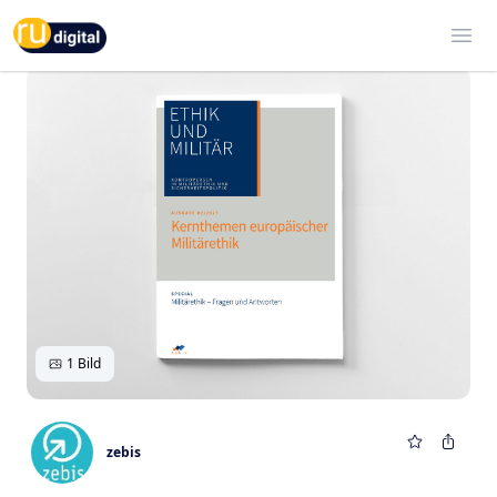
RU-digital
Ope
1 Bild
zebis