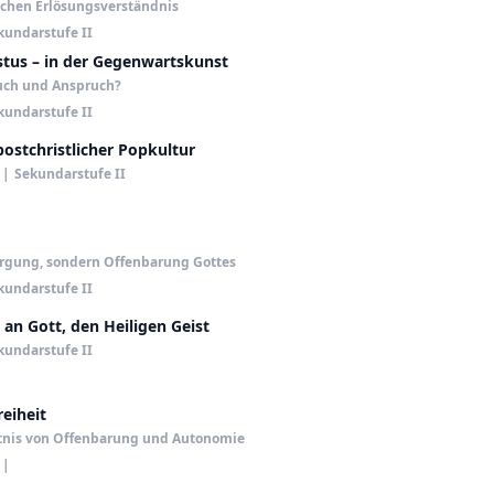
ichen Erlösungsverständnis
kundarstufe II
stus – in der Gegenwartskunst
uch und Anspruch?
kundarstufe II
postchristlicher Popkultur
|
Sekundarstufe II
rgung, sondern Offenbarung Gottes
kundarstufe II
 an Gott, den Heiligen Geist
kundarstufe II
reiheit
tnis von Offenbarung und Autonomie
|