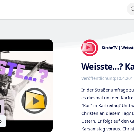
KircheTV | Weisste
Weisste...? K
Veröffentlichung:
10.4.201
In der Straßenumfrage zu
es diesmal um den Karfrei
"Kar" in Karfreitag? Und
Christen an diesem Tag? De
o
Ostern. Er folgt auf den
Karsamstag voraus. Chris