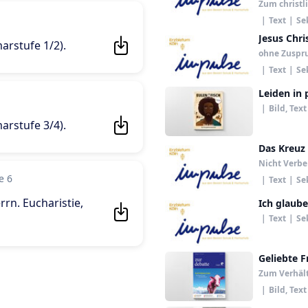
Zum christl
|
Text
|
Se
Jesus Chri
marstufe 1/2)
.
ohne Zuspr
|
Text
|
Se
Leiden in 
|
Bild, Text
marstufe 3/4)
.
Das Kreuz
Nicht Verbe
e 6
|
Text
|
Se
rn. Eucharistie,
Ich glaube
|
Text
|
Se
Geliebte F
Zum Verhäl
|
Bild, Text