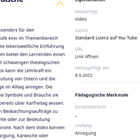
Medientyp
Video
esonders für den
Lizenz
Standard Lizenz auf You Tube
stufe eins im Themenbereich
Die lebensweltliche Einführung
URL
um bietet den Lernenden einen
Link öffnen
t schwierigen theologischen
Hinzugefügt am
s kann die Lehrkraft ein
8.9.2022
eutung von Ostern und die
e im Alltag anregen. Die
e Symbole und Bräuche sie
Pädagogische Merkmale
ereits über Karfreitag wissen.
Einsatzbereich
ch Beobachtungsaufträge zu
_
chte oder zur Bedeutung
Umfang
nkrone. Nach dem Video können
Anregung
euzigung, Karwoche oder