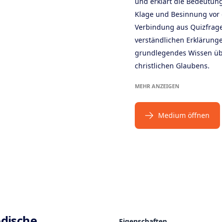
und erklärt die Bedeutung
Klage und Besinnung vor 
Verbindung aus Quizfrage
verständlichen Erklärung
grundlegendes Wissen übe
christlichen Glaubens.
MEHR ANZEIGEN
Medium öffnen
ts
dische
Eigenschaften