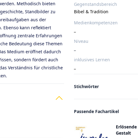
werden. Methodisch bieten
Gegenstandsbereich
geschichte, Standbilder zu
Bibel & Tradition
hreibaufgaben aus der
Medienkompetenzen
. Ebenso kann reflektiert
_
offnung zentrale Erfahrungen
Niveau
lche Bedeutung diese Themen
_
 Das Medium eröffnet dadurch
issen, sondern fördert auch
inklusives Lernen
_
das Verständnis für christliche
gen.
Stichwörter
Passende Fachartikel
Erlösende
Gestalt