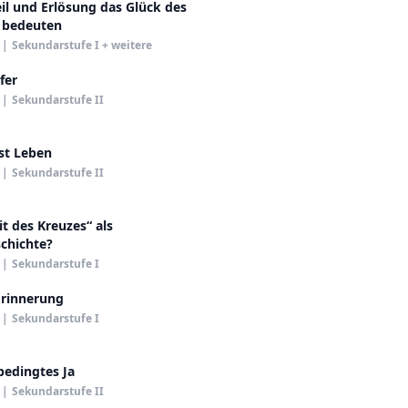
l und Erlösung das Glück des
 bedeuten
|
Sekundarstufe I + weitere
fer
|
Sekundarstufe II
st Leben
|
Sekundarstufe II
it des Kreuzes“ als
chichte?
|
Sekundarstufe I
Erinnerung
|
Sekundarstufe I
bedingtes Ja
|
Sekundarstufe II