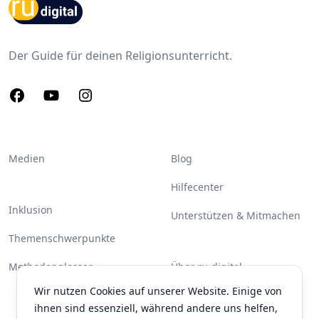
Footer
Der Guide für deinen Religionsunterricht.
Facebook
Youtube
Instagram
Medien
Blog
Hilfecenter
Inklusion
Unterstützen & Mitmachen
Themenschwerpunkte
Methodenglossar
Über ru-digital
Wir nutzen Cookies auf unserer Website. Einige von
Partner & Unterstützer
ihnen sind essenziell, während andere uns helfen,