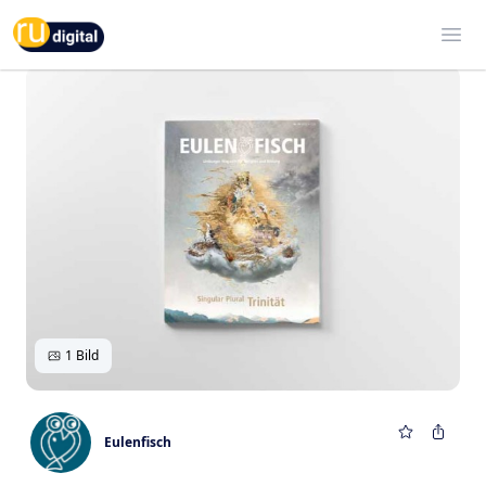
RU-digital
Ope
1 Bild
Eulenfisch