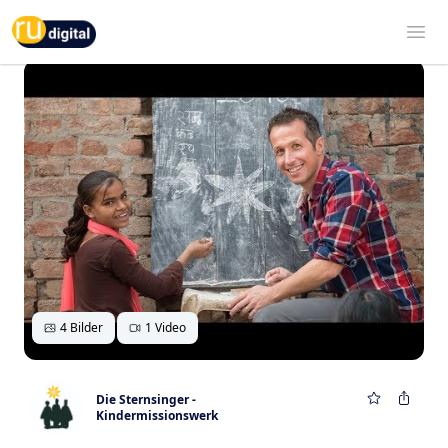
RU-digital
Ope
4 Bilder
1 Video
Die Sternsinger -
Kindermissionswerk