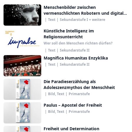
Menschenbilder zwischen
vermenschlichten Robotern und digitalen
Modellen vom Menschen
|
Text
|
Sekundarstufe I + weitere
Künstliche Intelligenz im
Religionsunterricht
Wer soll den Menschen richten dürfen?
|
Text
|
Sekundarstufe II
Magnifica Humanitas Enzyklika
|
Text
|
Sekundarstufe II
Die Paradieserzählung als
Adoleszenzmythos der Menschheit
|
Bild, Text
|
Primarstufe
Paulus – Apostel der Freiheit
|
Bild, Text
|
Primarstufe
Freiheit und Determination