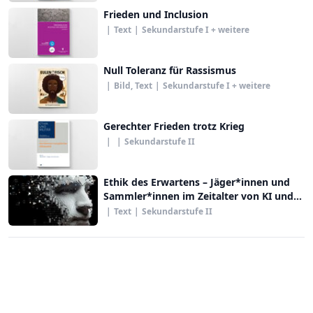
Frieden und Inclusion
|
Text
|
Sekundarstufe I + weitere
Null Toleranz für Rassismus
|
Bild, Text
|
Sekundarstufe I + weitere
Gerechter Frieden trotz Krieg
|
|
Sekundarstufe II
Ethik des Erwartens – Jäger*innen und
Sammler*innen im Zeitalter von KI und
die Liebe
|
Text
|
Sekundarstufe II