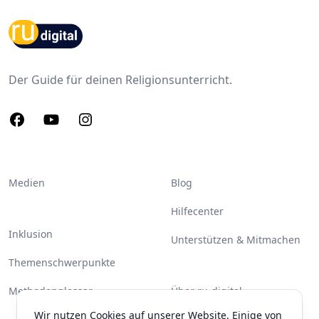
Footer
Der Guide für deinen Religionsunterricht.
Facebook
Youtube
Instagram
Medien
Blog
Hilfecenter
Inklusion
Unterstützen & Mitmachen
Themenschwerpunkte
Methodenglossar
Über ru-digital
Wir nutzen Cookies auf unserer Website. Einige von