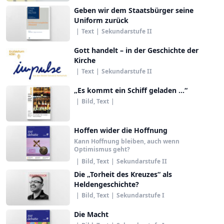
Geben wir dem Staatsbürger seine
Uniform zurück
|
Text
|
Sekundarstufe II
Gott handelt – in der Geschichte der
Kirche
|
Text
|
Sekundarstufe II
„Es kommt ein Schiff geladen ...“
|
Bild, Text
|
Hoffen wider die Hoffnung
Kann Hoffnung bleiben, auch wenn
Optimismus geht?
|
Bild, Text
|
Sekundarstufe II
Die „Torheit des Kreuzes“ als
Heldengeschichte?
|
Bild, Text
|
Sekundarstufe I
Die Macht