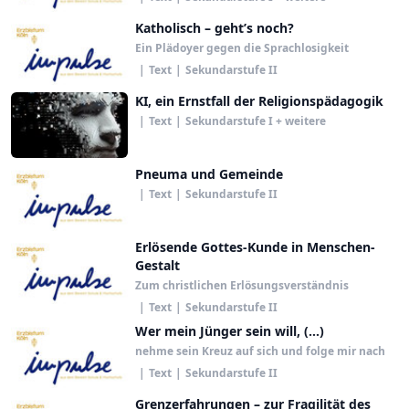
Katholisch – geht’s noch?
Ein Plädoyer gegen die Sprachlosigkeit
|
Text
|
Sekundarstufe II
KI, ein Ernstfall der Religionspädagogik
|
Text
|
Sekundarstufe I + weitere
Pneuma und Gemeinde
|
Text
|
Sekundarstufe II
Erlösende Gottes-Kunde in Menschen-
Gestalt
Zum christlichen Erlösungsverständnis
|
Text
|
Sekundarstufe II
Wer mein Jünger sein will, (…)
nehme sein Kreuz auf sich und folge mir nach
|
Text
|
Sekundarstufe II
Grenzerfahrungen – zur Fragilität des