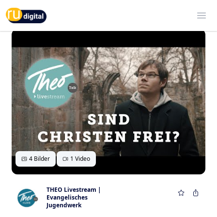
RU-digital
Ope
4 Bilder
1 Video
THEO Livestream |
Evangelisches
Jugendwerk