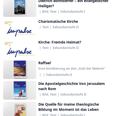
Dietrich Bonhoeffer – ein evangelischer
Heiliger?
|
Bild, Text
|
Sekundarstufe I
Charismatische Kirche
|
Text
|
Sekundarstufe II
Kirche: Fremde Heimat?
|
Text
|
Sekundarstufe II
Raffael
Eine Annäherung an den „Gott der Malerei“
|
|
Sekundarstufe II
Die Apostelgeschichte Von Jerusalem
nach Rom
|
Bild, Text
|
Sekundarstufe II
Die Quelle für meine theologische
Bildung im Moment ist das Leben
|
Bild, Text
|
Sekundarstufe I