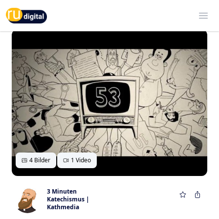
RU-digital
Ope
4 Bilder
1 Video
3 Minuten
Katechismus |
Kathmedia