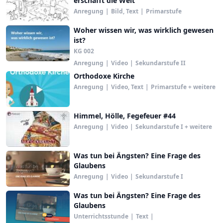
erschafft die Welt
Anregung
|
Bild, Text
|
Primarstufe
Woher wissen wir, was wirklich gewesen
ist?
KG 002
Anregung
|
Video
|
Sekundarstufe II
Orthodoxe Kirche
Anregung
|
Video, Text
|
Primarstufe + weitere
Himmel, Hölle, Fegefeuer #44
Anregung
|
Video
|
Sekundarstufe I + weitere
Was tun bei Ängsten? Eine Frage des
Glaubens
Anregung
|
Video
|
Sekundarstufe I
Was tun bei Ängsten? Eine Frage des
Glaubens
Unterrichtsstunde
|
Text
|