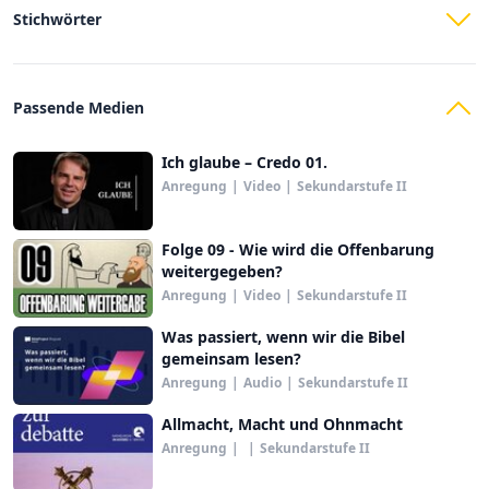
Stichwörter
Passende Medien
Ich glaube – Credo 01.
Anregung
|
Video
|
Sekundarstufe II
Folge 09 - Wie wird die Offenbarung
weitergegeben?
Anregung
|
Video
|
Sekundarstufe II
Was passiert, wenn wir die Bibel
gemeinsam lesen?
Anregung
|
Audio
|
Sekundarstufe II
Allmacht, Macht und Ohnmacht
Anregung
|
|
Sekundarstufe II