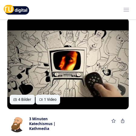
RU-digital
Ope
4 Bilder
1 Video
3 Minuten
Katechismus |
Kathmedia