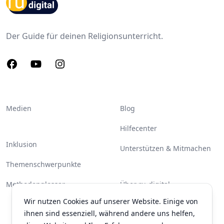
Footer
Der Guide für deinen Religionsunterricht.
Facebook
Youtube
Instagram
Medien
Blog
Hilfecenter
Inklusion
Unterstützen & Mitmachen
Themenschwerpunkte
Methodenglossar
Über ru-digital
Wir nutzen Cookies auf unserer Website. Einige von
Partner & Unterstützer
ihnen sind essenziell, während andere uns helfen,