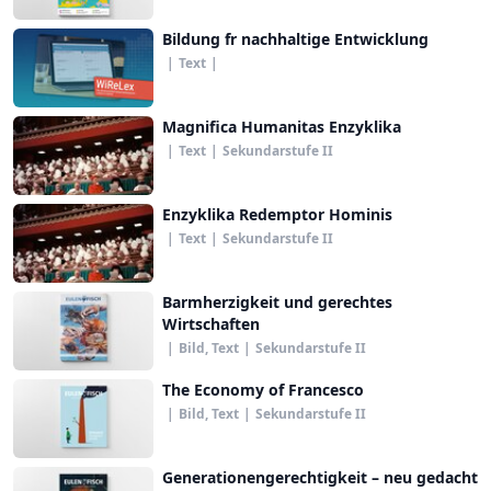
Bildung fr nachhaltige Entwicklung
|
Text
|
Magnifica Humanitas Enzyklika
|
Text
|
Sekundarstufe II
Enzyklika Redemptor Hominis
|
Text
|
Sekundarstufe II
Barmherzigkeit und gerechtes
Wirtschaften
|
Bild, Text
|
Sekundarstufe II
The Economy of Francesco
|
Bild, Text
|
Sekundarstufe II
Generationengerechtigkeit – neu gedacht