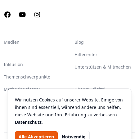
Facebook
Youtube
Instagram
Medien
Blog
Hilfecenter
Inklusion
Unterstützen & Mitmachen
Themenschwerpunkte
Methodenglossar
Über ru-digital
Wir nutzen Cookies auf unserer Website. Einige von
Partner & Unterstützer
ihnen sind essenziell, während andere uns helfen,
Kontakt
diese Website und Ihre Erfahrung zu verbessern
Datenschutz
.
Alle Akzeptieren
Notwendig