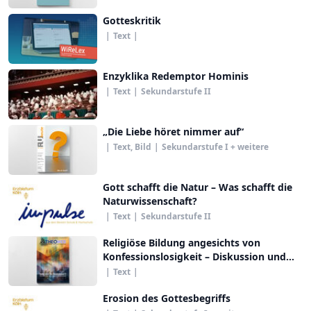
Gotteskritik
|
Text
|
Enzyklika Redemptor Hominis
|
Text
|
Sekundarstufe II
„Die Liebe höret nimmer auf“
|
Text, Bild
|
Sekundarstufe I + weitere
Gott schafft die Natur – Was schafft die
Naturwissenschaft?
|
Text
|
Sekundarstufe II
Religiöse Bildung angesichts von
Konfessionslosigkeit – Diskussion und
Spiegelungen eines Grundlagentextes
|
Text
|
der Kammer der EKD für Bildung und
Erziehung, Kinder und Jugend (2020)
Erosion des Gottesbegriffs