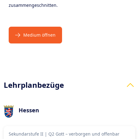
zusammengeschnitten.
Medium öffnen
Products
Lehrplanbezüge
Hessen
Sekundarstufe II
|
Q2 Gott – verborgen und offenbar