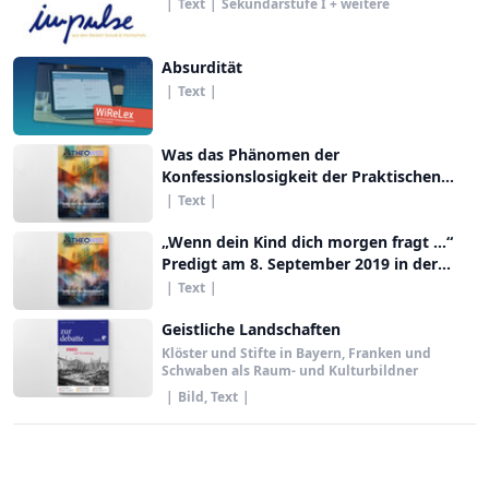
|
Text
|
Sekundarstufe I + weitere
Absurdität
|
Text
|
Was das Phänomen der
Konfessionslosigkeit der Praktischen
Theologie zu denken gibt
|
Text
|
„Wenn dein Kind dich morgen fragt …“
Predigt am 8. September 2019 in der
Evangelischen Akademie Frankfurt
|
Text
|
Geistliche Landschaften
Klöster und Stifte in Bayern, Franken und
Schwaben als Raum- und Kulturbildner
|
Bild, Text
|