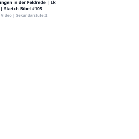
ungen in der Feldrede | Lk
 | Sketch-Bibel #103
Video
|
Sekundarstufe II