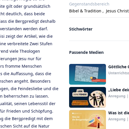
Gegenstandsbereich
ite gilt oder grundsätzlich
Bibel & Tradition
,
Jesus Chris
ht deutlich, dass beide
ass die Bergpredigt deshalb
k verstanden werden darf.
Stichwörter
i zeigt der Artikel, wie die
ine verbreitete Zwei Stufen
rend viele Theologen
Passende Medien
derungen Jesu nur für
ders fromme Menschen
Göttliche 
Unterrichts
us die Auffassung, dass die
enschen angeht. Besonders
ngen, die Feindesliebe und die
„Liebe dei
en beherrschen zu lassen.
Anregung
|
alität, seinen Lebensstil der
 für Frieden und Schöpfung.
Was ist di
eng die Bergpredigt mit dem
Anregung
|
schen Sicht auf die Natur