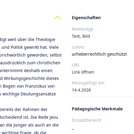
ts
Eigenschaften
Medientyp
Text, Bild
digt weit über die Theologie
Lizenz
und Politik gewirkt hat. Viele
urheberrechtlich geschützt
prichwörtlich geworden, selbst
 ausdrücklich zum christlichen
URL
unternimmt deshalb einen
Link öffnen
nd Wirkungsgeschichte dieses
Hinzugefügt am
em Bogen von Franziskus von
14.4.2026
hs wichtige Deutungsansätze
Pädagogische Merkmale
 bereits der Rahmen der
scheidend ist. Die Rede Jesu
Einsatzbereich
an die Jünger als auch an die
_
 wichtige Frage, ob die