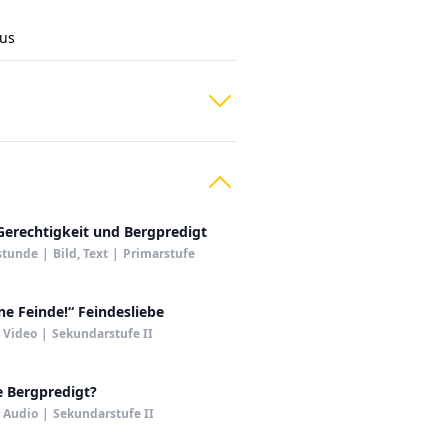
tus
Gerechtigkeit und Bergpredigt
stunde
|
Bild, Text
|
Primarstufe
ne Feinde!“ Feindesliebe
Video
|
Sekundarstufe II
e Bergpredigt?
Audio
|
Sekundarstufe II