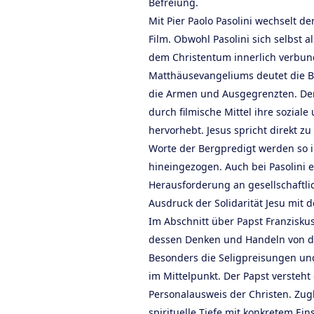
Befreiung.
Mit Pier Paolo Pasolini wechselt de
Film. Obwohl Pasolini sich selbst a
dem Christentum innerlich verbun
Matthäusevangeliums deutet die Be
die Armen und Ausgegrenzten. Der A
durch filmische Mittel ihre soziale 
hervorhebt. Jesus spricht direkt z
Worte der Bergpredigt werden so 
hineingezogen. Auch bei Pasolini e
Herausforderung an gesellschaftli
Ausdruck der Solidarität Jesu mit 
Im Abschnitt über Papst Franziskus
dessen Denken und Handeln von de
Besonders die Seligpreisungen un
im Mittelpunkt. Der Papst versteht
Personalausweis der Christen. Zugl
spirituelle Tiefe mit konkretem Eins