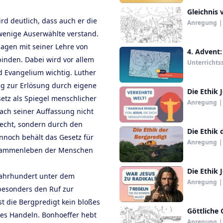
Gleichnis
rd deutlich, dass auch er die
Anregung
|
 wenige Auserwählte verstand.
sagen mit seiner Lehre von
4. Advent:
inden. Dabei wird vor allem
Unterrichts
 Evangelium wichtig. Luther
eg zur Erlösung durch eigene
Die Ethik 
etz als Spiegel menschlicher
Anregung
|
ach seiner Auffassung nicht
recht, sondern durch den
Die Ethik 
nnoch behält das Gesetz für
Anregung
|
usammenleben der Menschen
Die Ethik 
 Jahrhundert unter dem
Anregung
|
besonders den Ruf zur
t die Bergpredigt kein bloßes
Göttliche 
nes Handeln. Bonhoeffer hebt
Anregung
|