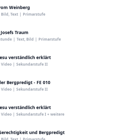
 vom Weinberg
Bild, Text
|
Primarstufe
 Josefs Traum
stunde
|
Text, Bild
|
Primarstufe
Jesu verständlich erklärt
Video
|
Sekundarstufe II
der Bergpredigt - FE 010
Video
|
Sekundarstufe II
Jesu verständlich erklärt
Video
|
Sekundarstufe I + weitere
Gerechtigkeit und Bergpredigt
Bild, Text
|
Primarstufe