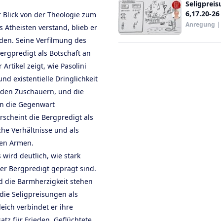
Seligpreis
6,17.20-26
r Blick von der Theologie zum
Anregung
|
ls Atheisten verstand, blieb er
den. Seine Verfilmung des
rgpredigt als Botschaft an
rtikel zeigt, wie Pasolini
und existentielle Dringlichkeit
u den Zuschauern, und die
in die Gegenwart
rscheint die Bergpredigt als
che Verhältnisse und als
den Armen.
 wird deutlich, wie stark
r Bergpredigt geprägt sind.
d die Barmherzigkeit stehen
 die Seligpreisungen als
eich verbindet er ihre
atz für Frieden, Geflüchtete,