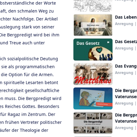
bstverständliche der Worte
chaft, den schmalen Weg zu
Das Leben 
chter Nachfolge. Der Artikel
Anregung
|
Auslegung stark von seiner
 Die Bergpredigt wird bei ihm
Das Geset
und Treue auch unter
Anregung
|
lich sozialpolitische Deutung
Das Evang
t sie als programmatischen
Anregung
|
d die Option für die Armen.
n spirituelle Lesarten betont
erechtigkeit gesellschaftliche
Die Bergpr
Vaterunse
n muss. Die Bergpredigt wird
Anregung
|
es Reiches Gottes. Besonders
 für Ragaz im Zentrum. Der
Die Bergpr
Vaterunse
en frühen Vertreter politischer
Anregung
|
äufer der Theologie der