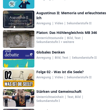
Augustinus II: Memoria und erleuchtetes
Ich
Anregung
|
Video
|
Sekundarstufe II
Platon: Das Höhlengleichnis MB 346
Unterrichtsstunde
|
Bild, Text
|
Sekundarstufe I + weitere
Globales Denken
Anregung
|
Bild, Text
|
Sekundarstufe II
Folge 02 - Was ist die Seele?
Anregung
|
Video
|
Sekundarstufe II
Stärken und Gemeinschaft
Unterrichtseinheit
|
Text, Bild
|
Sekundarstufe I