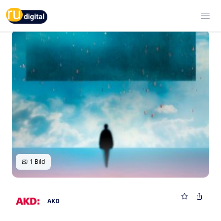
RU-digital
Ope
1 Bild
AKD