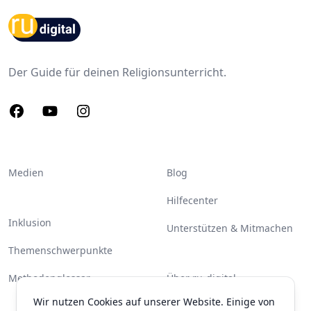
Footer
Der Guide für deinen Religionsunterricht.
Facebook
Youtube
Instagram
Medien
Blog
Hilfecenter
Inklusion
Unterstützen & Mitmachen
Themenschwerpunkte
Methodenglossar
Über ru-digital
Wir nutzen Cookies auf unserer Website. Einige von
Partner & Unterstützer