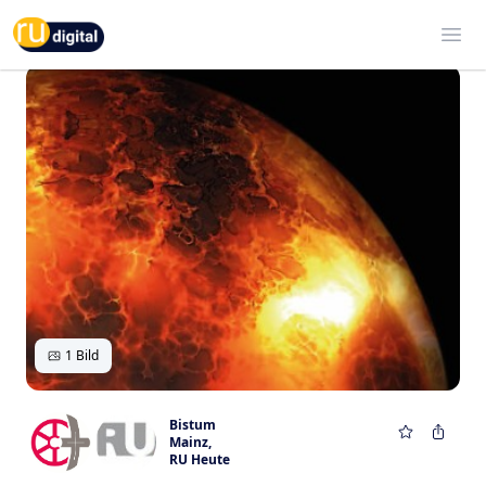
RU-digital
Ope
1 Bild
Bistum
Mainz
,
RU Heute