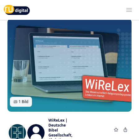
RU-digital
Ope
1 Bild
WiReLex |
Deutsche
Bibel
Gesellschaft
,