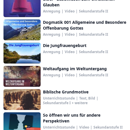
Glauben
Anregung
|
Video
|
Sekundarstufe II
Dogmatik 001 Allgemeine und Besondere
Offenbarung Gottes
Anregung
|
Video
|
Sekundarstufe II
Die Jungfrauengeburt
Anregung
|
Video
|
Sekundarstufe II
Weltaufgang im Weltuntergang
Anregung
|
Video
|
Sekundarstufe II
Biblische Grundmotive
Unterrichtsstunde
|
Text, Bild
|
Sekundarstufe I + weitere
So öffnen wir uns für andere
Perspektiven
Unterrichtsstunde
|
Video
|
Sekundarstufe II