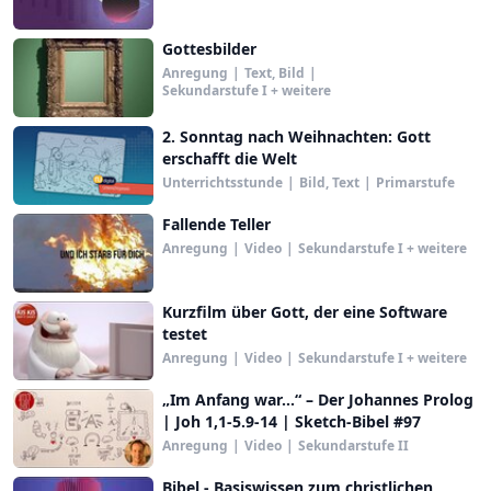
Gottesbilder
Anregung
|
Text, Bild
|
Sekundarstufe I + weitere
2. Sonntag nach Weihnachten: Gott
erschafft die Welt
Unterrichtsstunde
|
Bild, Text
|
Primarstufe
Fallende Teller
Anregung
|
Video
|
Sekundarstufe I + weitere
Kurzfilm über Gott, der eine Software
testet
Anregung
|
Video
|
Sekundarstufe I + weitere
„Im Anfang war...“ – Der Johannes Prolog
| Joh 1,1-5.9-14 | Sketch-Bibel #97
Anregung
|
Video
|
Sekundarstufe II
Bibel - Basiswissen zum christlichen