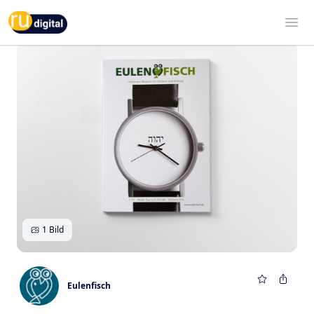
RU-digital
Ope
1 Bild
Eulenfisch