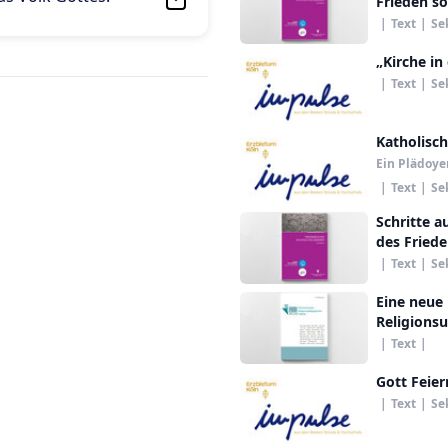
Frieden s
|
Text
|
Se
„Kirche in 
|
Text
|
Se
Katholisch
Ein Plädoye
|
Text
|
Se
Schritte 
des Fried
|
Text
|
Se
Eine neue
Religionsu
|
Text
|
Gott Feier
|
Text
|
Se