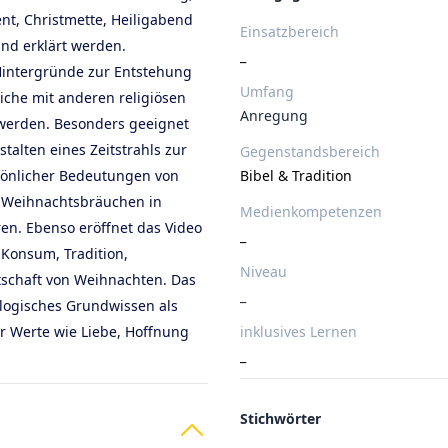
nt, Christmette, Heiligabend
Einsatzbereich
nd erklärt werden.
_
Hintergründe zur Entstehung
Umfang
iche mit anderen religiösen
Anregung
t werden. Besonders geeignet
talten eines Zeitstrahls zur
Gegenstandsbereich
sönlicher Bedeutungen von
Bibel & Tradition
 Weihnachtsbräuchen in
Medienkompetenzen
en. Ebenso eröffnet das Video
_
 Konsum, Tradition,
Niveau
tschaft von Weihnachten. Das
_
logisches Grundwissen als
er Werte wie Liebe, Hoffnung
inklusives Lernen
_
Stichwörter