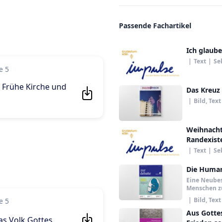
Passende Fachartikel
Ich glaube
|
Text
|
Se
e 5
 Frühe Kirche und
Das Kreuz 
|
Bild, Text
Weihnacht
Randexist
|
Text
|
Se
Die Humani
Eine Neube
Menschen z
|
Bild, Text
e 5
Aus Gotte
as Volk Gottes
.