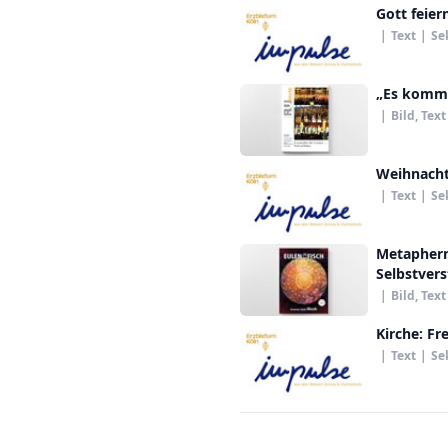
Gott feier
|
Text
|
Se
„Es kommt 
|
Bild, Text
Weihnacht
|
Text
|
Se
Metaphern
Selbstvers
|
Bild, Text
Kirche: F
|
Text
|
Se