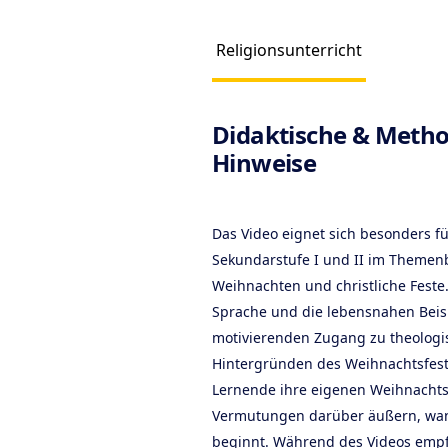
Religionsunterricht
Produc
Didaktische & Metho
Hinweise
Das Video eignet sich besonders fü
Sekundarstufe I und II im Themenb
Weihnachten und christliche Feste.
Sprache und die lebensnahen Beisp
motivierenden Zugang zu theologi
Hintergründen des Weihnachtsfes
Lernende ihre eigenen Weihnacht
Vermutungen darüber äußern, wan
beginnt. Während des Videos empfie