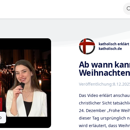
katholisch erklärt
katholisch.de
Ab wann kann
Weihnachten
Veröffentlichung:
8.12.202
Das Video erklärt anscha
christlicher Sicht tatsäc
24. Dezember „Frohe Wei
o
dieser Tag ursprünglich n
wird erläutert, dass Weih