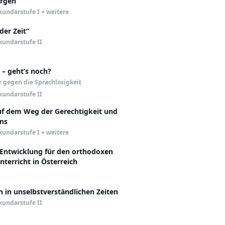
orgen
kundarstufe I + weitere
der Zeit“
kundarstufe II
 – geht’s noch?
r gegen die Sprachlosigkeit
kundarstufe II
auf dem Weg der Gerechtigkeit und
ens
kundarstufe I + weitere
 Entwicklung für den orthodoxen
nterricht in Österreich
n in unselbstverständlichen Zeiten
kundarstufe II