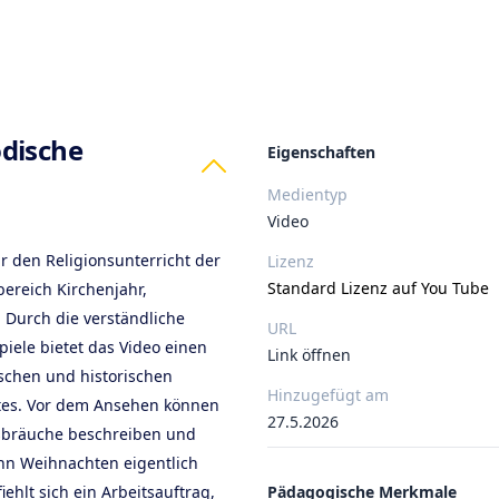
ts
dische
Eigenschaften
Medientyp
Video
r den Religionsunterricht der
Lizenz
Standard Lizenz auf You Tube
ereich Kirchenjahr,
 Durch die verständliche
URL
iele bietet das Video einen
Link öffnen
schen und historischen
Hinzugefügt am
tes. Vor dem Ansehen können
27.5.2026
sbräuche beschreiben und
n Weihnachten eigentlich
hlt sich ein Arbeitsauftrag,
Pädagogische Merkmale