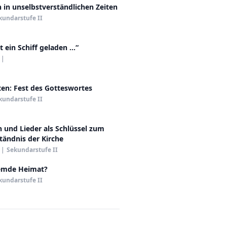
n in unselbstverständlichen Zeiten
kundarstufe II
ein Schiff geladen ...“
|
en: Fest des Gotteswortes
kundarstufe II
 und Lieder als Schlüssel zum
tändnis der Kirche
|
Sekundarstufe II
remde Heimat?
kundarstufe II