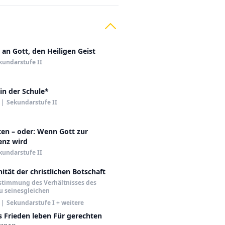
 an Gott, den Heiligen Geist
kundarstufe II
in der Schule*
|
Sekundarstufe II
en – oder: Wenn Gott zur
enz wird
kundarstufe II
tät der christlichen Botschaft
stimmung des Verhältnisses des
u seinesgleichen
|
Sekundarstufe I + weitere
s Frieden leben Für gerechten