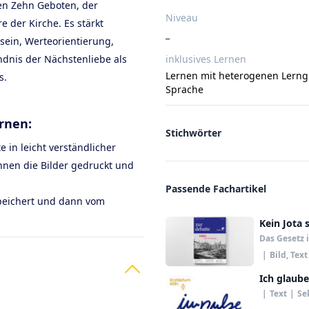
en Zehn Geboten, der
Niveau
e der Kirche. Es stärkt
_
ein, Werteorientierung,
dnis der Nächstenliebe als
inklusives Lernen
Lernen mit heterogenen Lern
s.
Sprache
ernen:
Stichwörter
te in leicht verständlicher
nen die Bilder gedruckt und
Passende Fachartikel
speichert und dann vom
Kein Jota 
Das Gesetz 
|
Bild, Text
Ich glaube
|
Text
|
Se