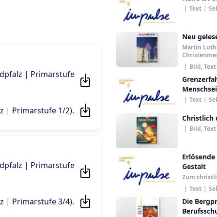
|
Text
|
Se
Neu geles
Martin Luthe
Christenme
|
Bild, Text
ndpfalz | Primarstufe
Grenzerfah
Menschsei
|
Text
|
Se
z | Primarstufe 1/2)
.
Christlich
|
Bild, Text
Erlösende
ndpfalz | Primarstufe
Gestalt
Zum christl
|
Text
|
Se
z | Primarstufe 3/4)
.
Die Bergpr
Berufssch