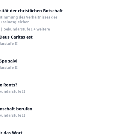
tät der christlichen Botschaft
stimmung des Verhältnisses des
u seinesgleichen
|
Sekundarstufe I + weitere
Deus Caritas est
arstufe II
Spe salvi
arstufe II
he Roots?
kundarstufe II
nschaft berufen
kundarstufe II
ir das Wort