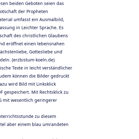
sen beiden Geboten seien das
otschaft der Propheten
erial umfasst ein Ausmalbild,
Fassung in Leichter Sprache. Es
tschaft des christlichen Glaubens
und eröffnet einen lebensnahen
chstenliebe, Gottesliebe und
eln. (erzbistum-koeln.de)
ische Texte in leicht verständlicher
udem können die Bilder gedruckt
u wird Bild mit Linksklick
F gespeichert. Mit Rechtsklick zu
G mit wesentlich geringerer
Unterrichtsstunde zu diesem
itel aber einem blau umrandeten