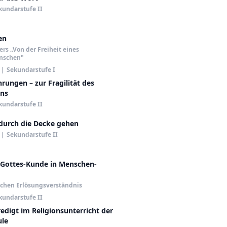
kundarstufe II
en
rs „Von der Freiheit eines
nschen"
|
Sekundarstufe I
rungen – zur Fragilität des
ns
kundarstufe II
 durch die Decke gehen
|
Sekundarstufe II
 Gottes-Kunde in Menschen-
ichen Erlösungsverständnis
kundarstufe II
edigt im Religionsunterricht der
ule