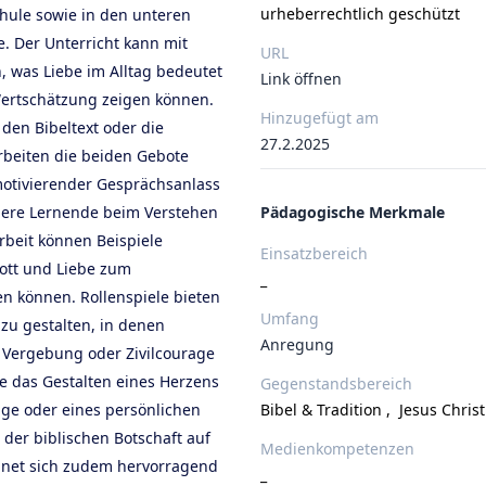
urheberrechtlich geschützt
chule sowie in den unteren
. Der Unterricht kann mit
URL
 was Liebe im Alltag bedeutet
Link öffnen
ertschätzung zeigen können.
Hinzugefügt am
den Bibeltext oder die
27.2.2025
rbeiten die beiden Gebote
motivierender Gesprächsanlass
gere Lernende beim Verstehen
Pädagogische Merkmale
rbeit können Beispiele
Einsatzbereich
ott und Liebe zum
_
n können. Rollenspiele bieten
Umfang
 zu gestalten, in denen
Anregung
, Vergebung oder Zivilcourage
ie das Gestalten eines Herzens
Gegenstandsbereich
age oder eines persönlichen
Bibel & Tradition
,
Jesus Chris
der biblischen Botschaft auf
Medienkompetenzen
ignet sich zudem hervorragend
_