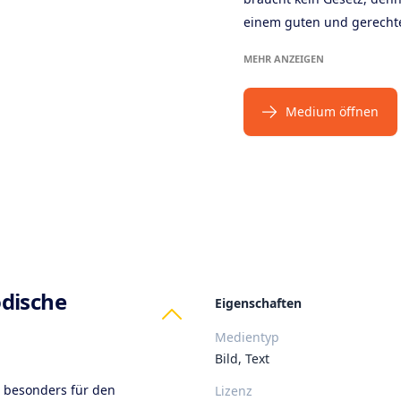
einem guten und gerecht
MEHR ANZEIGEN
Medium öffnen
ts
dische
Eigenschaften
Medientyp
Bild, Text
l besonders für den
Lizenz