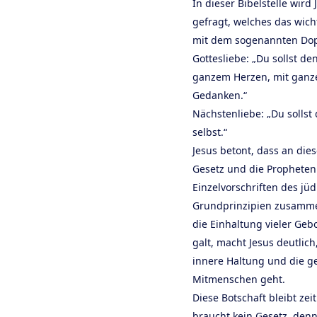
In dieser Bibelstelle wir
gefragt, welches das wicht
mit dem sogenannten Dop
Gottesliebe: „Du sollst de
ganzem Herzen, mit ganze
Gedanken.“
Nächstenliebe: „Du sollst
selbst.“
Jesus betont, dass an di
Gesetz und die Propheten 
Einzelvorschriften des jü
Grundprinzipien zusamme
die Einhaltung vieler Geb
galt, macht Jesus deutlich
innere Haltung und die ge
Mitmenschen geht.
Diese Botschaft bleibt zei
braucht kein Gesetz, denn