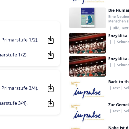
Die Humani
Eine Neube
Menschen z
|
Bild, Text
Enzyklika 
| Primarstufe 1/2)
.
|
|
Sekund
marstufe 1/2)
.
Enzyklika 
|
|
Sekund
Back to t
| Primarstufe 3/4)
.
|
Text
|
Se
marstufe 3/4)
.
Zur Gemei
|
Text
|
Se
Nahe ist d