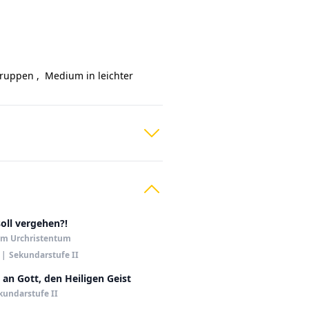
gruppen
,
Medium in leichter
soll vergehen?!
im Urchristentum
|
Sekundarstufe II
 an Gott, den Heiligen Geist
kundarstufe II