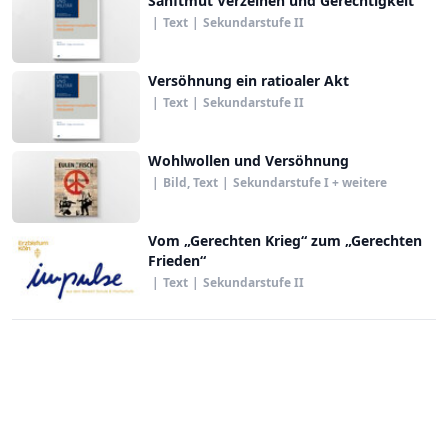
Sanftmut Verzeihen und Gerechtigkeit
|
Text
|
Sekundarstufe II
Versöhnung ein ratioaler Akt
|
Text
|
Sekundarstufe II
Wohlwollen und Versöhnung
|
Bild, Text
|
Sekundarstufe I + weitere
Vom „Gerechten Krieg“ zum „Gerechten
Frieden“
|
Text
|
Sekundarstufe II