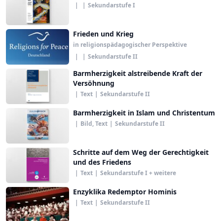
|
|
Sekundarstufe I
Frieden und Krieg
in religionspädagogischer Perspektive
|
|
Sekundarstufe II
Barmherzigkeit alstreibende Kraft der
Versöhnung
|
Text
|
Sekundarstufe II
Barmherzigkeit in Islam und Christentum
|
Bild, Text
|
Sekundarstufe II
Schritte auf dem Weg der Gerechtigkeit
und des Friedens
|
Text
|
Sekundarstufe I + weitere
Enzyklika Redemptor Hominis
|
Text
|
Sekundarstufe II