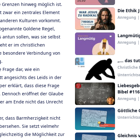
e Grenzen hinweg möglich ist.
Die Ethik 
t zwar ein zentrales Element
Anregung
|
n anderen Kulturen vorkommt.
e sogenannte Goldene Regel,
Langmüti
antun sollen, was sie selbst
Anregung
|
ht er im christlichen
ne besondere Verbindung von
„... das tu
g.
Christliche 
e Frage dar, wie ein
Unterrichts
t angesichts des Leids in der
er erklärt, dass diese Frage
Liebesgebo
Bibel #116
st. Dennoch eröffnet der Glaube
Anregung
|
der am Ende nicht das Unrecht
Göttliche 
Unterrichts
, dass Barmherzigkeit nicht
bersehen. Sie setzt vielmehr
leichzeitig die Möglichkeit zur
Gleichnis