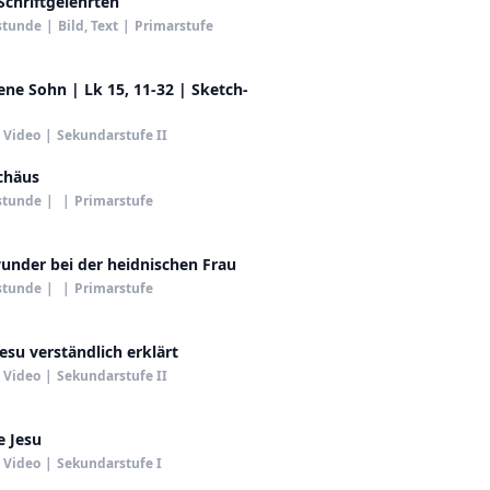
 Schriftgelehrten
stunde
|
Bild, Text
|
Primarstufe
ene Sohn | Lk 15, 11-32 | Sketch-
Video
|
Sekundarstufe II
chäus
stunde
|
|
Primarstufe
under bei der heidnischen Frau
stunde
|
|
Primarstufe
Jesu verständlich erklärt
Video
|
Sekundarstufe II
e Jesu
Video
|
Sekundarstufe I