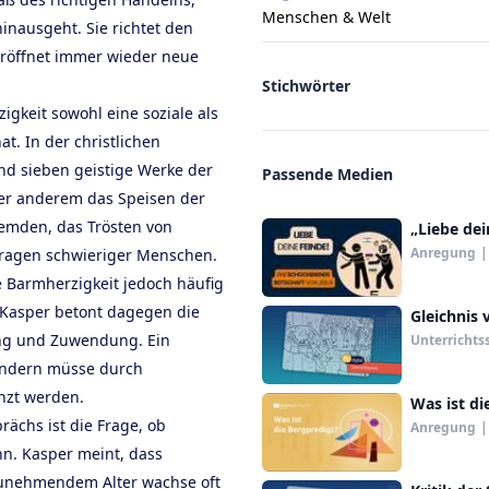
Menschen & Welt
nausgeht. Sie richtet den
 eröffnet immer wieder neue
Stichwörter
igkeit sowohl eine soziale als
t. In der christlichen
und sieben geistige Werke der
Passende Medien
er anderem das Speisen der
emden, das Trösten von
„Liebe dei
Anregung
|
ragen schwieriger Menschen.
e Barmherzigkeit jedoch häufig
 Kasper betont dagegen die
Gleichnis
ng und Zuwendung. Ein
Unterrichts
sondern müsse durch
nzt werden.
Was ist di
ächs ist die Frage, ob
Anregung
|
n. Kasper meint, dass
 zunehmendem Alter wachse oft