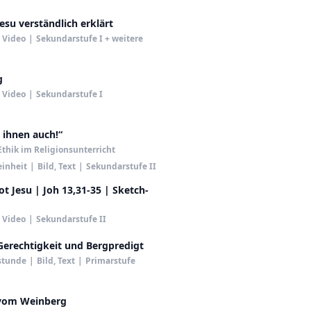
Jesu verständlich erklärt
Video
|
Sekundarstufe I + weitere
g
Video
|
Sekundarstufe I
t ihnen auch!“
Ethik im Religionsunterricht
einheit
|
Bild, Text
|
Sekundarstufe II
t Jesu | Joh 13,31-35 | Sketch-
Video
|
Sekundarstufe II
Gerechtigkeit und Bergpredigt
stunde
|
Bild, Text
|
Primarstufe
 vom Weinberg