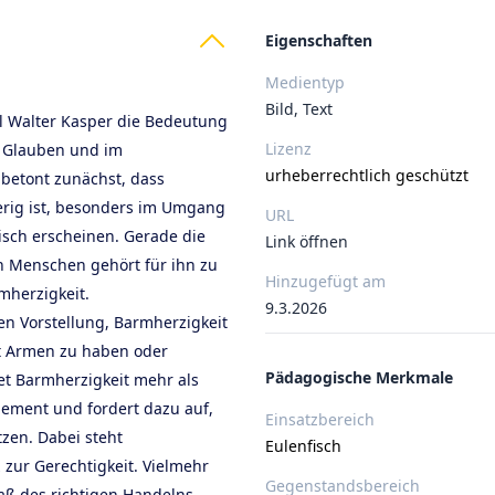
ts
Eigenschaften
Medientyp
Bild, Text
al Walter Kasper die Bedeutung
Lizenz
n Glauben und im
urheberrechtlich geschützt
betont zunächst, dass
ierig ist, besonders im Umgang
URL
sch erscheinen. Gerade die
Link öffnen
Menschen gehört für ihn zu
Hinzugefügt am
mherzigkeit.
9.3.2026
en Vorstellung, Barmherzigkeit
it Armen zu haben oder
Pädagogische Merkmale
et Barmherzigkeit mehr als
Element und fordert dazu auf,
Einsatzbereich
zen. Dabei steht
Eulenfisch
 zur Gerechtigkeit. Vielmehr
Gegenstandsbereich
aß des richtigen Handelns,