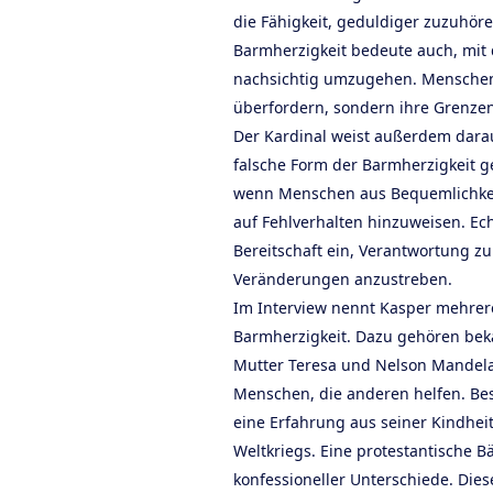
die Fähigkeit, geduldiger zuzuhör
Barmherzigkeit bedeute auch, mi
nachsichtig umzugehen. Menschen 
überfordern, sondern ihre Grenzen
Der Kardinal weist außerdem darau
falsche Form der Barmherzigkeit g
wenn Menschen aus Bequemlichkeit
auf Fehlverhalten hinzuweisen. Ech
Bereitschaft ein, Verantwortung 
Veränderungen anzustreben.
Im Interview nennt Kasper mehrere
Barmherzigkeit. Dazu gehören bek
Mutter Teresa und Nelson Mandela
Menschen, die anderen helfen. Be
eine Erfahrung aus seiner Kindhei
Weltkriegs. Eine protestantische Bä
konfessioneller Unterschiede. Die