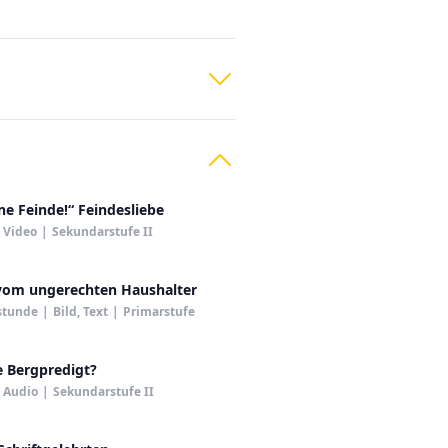
ne Feinde!“ Feindesliebe
Video
|
Sekundarstufe II
 vom ungerechten Haushalter
stunde
|
Bild, Text
|
Primarstufe
e Bergpredigt?
Audio
|
Sekundarstufe II