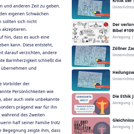
Kritik der
en und anderen Zeit zu geben.
Unterrichts
t den eigenen Schwächen
sollten sich nicht
Der verlor
 akzeptieren.
Bibel #109
f hin, dass es auch eine
Anregung
|
eben kann. Diese entsteht,
Zöllner Za
 darauf verzichten, andere
Unterrichts
te Barmherzigkeit schließt die
zu übernehmen und
Heilungsw
Unterrichts
 Vorbilder der
annte Persönlichkeiten wie
Die Ethik 
, aber auch viele unbekannte
Anregung
|
sonders prägend war für ihn
t während des Zweiten
Gleichniss
uerin half seiner Familie trotz
Anregung
|
se Begegnung zeigte ihm, dass