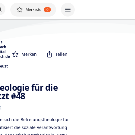
Merkliste
0
us
bach
ital
,
Merken
Teilen
sch.de
euzt
eologie für die
zt #48
2
e sich die Befreiungstheologie für
tisiert die soziale Verantwortung