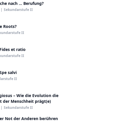
uche nach … Berufung?
|
Sekundarstufe II
he Roots?
kundarstufe II
Fides et ratio
kundarstufe II
Spe salvi
arstufe II
iosus – Wie die Evolution die
ät der Menschheit prägt(e)
|
Sekundarstufe II
der Not der Anderen berühren