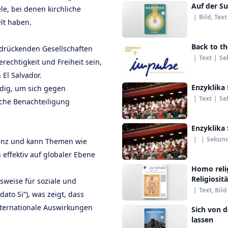
Auf der S
le, bei denen kirchliche
|
Bild, Text
lt haben.
Back to t
rdrückenden Gesellschaften
|
Text
|
Se
rechtigkeit und Freiheit sein,
 El Salvador.
Enzyklika 
ndig, um sich gegen
|
Text
|
Se
sche Benachteiligung
Enzyklika 
|
|
Sekund
senz und kann Themen wie
effektiv auf globaler Ebene
Homo relig
Religiosit
lsweise für soziale und
|
Text, Bild
dato Si“), was zeigt, dass
nternationale Auswirkungen
Sich von 
lassen