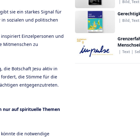
|
Bild, Text
gibt sie ein starkes Signal für
Gerechtigk
v in sozialen und politischen
|
Bild, Text
 inspiriert Einzelpersonen und
Grenzerfah
re Mitmenschen zu
Menschsei
|
Text
|
Se
 die Botschaft Jesu aktiv in
fordert, die Stimme für die
chtigen entgegenzutreten.
h nur auf spirituelle Themen
e könnte die notwendige