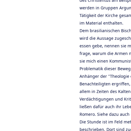
des Christentus am Beispi
werden in Gruppen Argume
Tätigkeit der Kirche gesa
im Material enthalten.
Dem brasilianischen Bisc
wird die Aussage zugesch
essen gebe, nennen sie m
frage, warum die Armen n
sie mich einen Kommuniste
Problematik dieser Bewe
Anhänger der "Theologie d
Benachteiligten ergriffen,
allem in Zeiten des Kalte
Verdächtigungen und Krit
ließen dafür auch ihr Leb
Romero. Siehe dazu auch d
Die Stunde ist im Feld m
beschrieben. Dort sind z