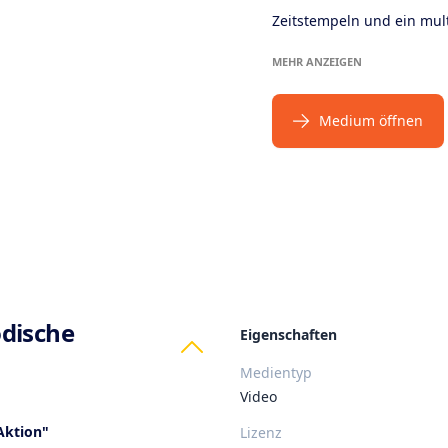
Zeitstempeln und ein mult
MEHR ANZEIGEN
Medium öffnen
ts
dische
Eigenschaften
Medientyp
Video
Aktion"
Lizenz