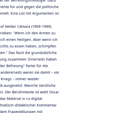
el der Befreiungstheologie. Dazu
nte für und gegen die politische
mmelt. Eine List mit Argumenten ist
hof Helder Cámara (1909–1999)
rieben: "Wenn ich den Armen zu
ich einen Heiligen. Aber wenn ich
ichts zu essen haben, schimpfen
n." Das fasst die grundsätzliche
gung zusammen: Einerseits haben
er Befreiung" Partei für die
 andererseits waren sie damit – vor
n Kriegs – immer wieder
ik ausgesetzt. Manche Geistliche
en. Der Berühmteste ist wohl Oscar
as Material in ru-digital.
ethodisch-didaktischer Kommentar
udem Fragestellungen mit