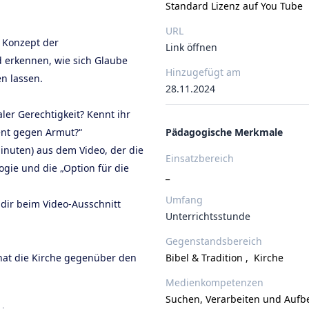
Standard Lizenz auf You Tube
URL
s Konzept der
Link öffnen
 erkennen, wie sich Glaube
Hinzugefügt am
n lassen.
28.11.2024
aler Gerechtigkeit? Kennt ihr
ent gegen Armut?“
Pädagogische Merkmale
inuten) aus dem Video, der die
Einsatzbereich
gie und die „Option für die
_
Umfang
 dir beim Video-Ausschnitt
Unterrichtsstunde
Gegenstandsbereich
hat die Kirche gegenüber den
Bibel & Tradition
,
Kirche
Medienkompetenzen
Suchen, Verarbeiten und Auf