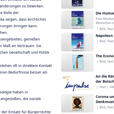
änderungen zu bewirken.
e Rolle der
Die Humani
Eine Neube
ka zeigen, dass kirchliches
Menschen z
erungen bringen kann.
|
Bild, Text
hen:
Napoleon 
risengebieten, genießen
|
Bild, Text
es Maß an Vertrauen. Sie
chen Gesellschaft und Politik
The Econo
|
Bild, Text
 stehen oft in direktem Kontakt
eren Bedürfnisse besser als
An die Rän
der Botsch
|
Text
|
Se
ologie haben in
Corona un
 angestoßen, die soziale
Denkmust
|
Bild, Text
 der Einsatz für Bürgerrechte