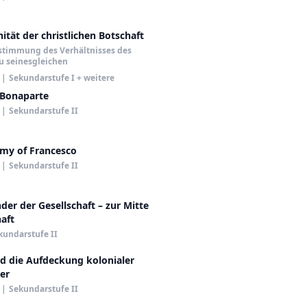
tät der christlichen Botschaft
stimmung des Verhältnisses des
u seinesgleichen
|
Sekundarstufe I + weitere
Bonaparte
|
Sekundarstufe II
my of Francesco
|
Sekundarstufe II
der der Gesellschaft – zur Mitte
aft
kundarstufe II
d die Aufdeckung kolonialer
er
|
Sekundarstufe II