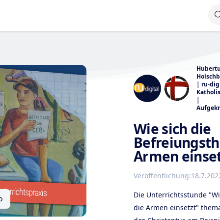
Hubert
Holsch
| ru-dig
Katholi
|
Aufgekr
Wie sich die
Befreiungsth
Armen einset
Veröffentlichung:
18.7.202
Die Unterrichtsstunde "Wi
o
die Armen einsetzt" thema