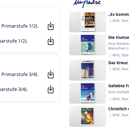
„Es kommt 
|
Bild, Text
| Primarstufe 1/2)
.
Die Humani
marstufe 1/2)
.
Eine Neube
Menschen z
|
Bild, Text
Das Kreuz 
|
Bild, Text
| Primarstufe 3/4)
.
Geliebte F
marstufe 3/4)
.
Zum Verhäl
|
Bild, Text
Christlich
|
Bild, Text