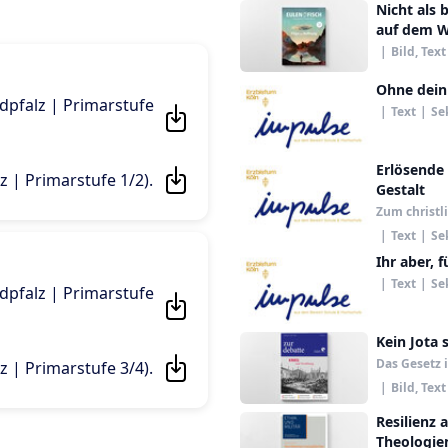
Nicht als 
auf dem 
|
Bild, Text
Ohne dein
ndpfalz | Primarstufe
|
Text
|
Se
Erlösende
z | Primarstufe 1/2)
.
Gestalt
Zum christl
|
Text
|
Se
Ihr aber, 
|
Text
|
Se
ndpfalz | Primarstufe
Kein Jota 
Das Gesetz 
z | Primarstufe 3/4)
.
|
Bild, Text
Resilienz 
Theologie