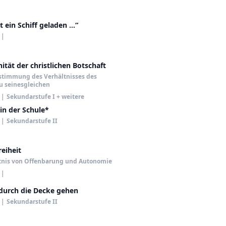
ein Schiff geladen ...“
|
tät der christlichen Botschaft
stimmung des Verhältnisses des
u seinesgleichen
|
Sekundarstufe I + weitere
in der Schule*
|
Sekundarstufe II
reiheit
tnis von Offenbarung und Autonomie
|
 durch die Decke gehen
|
Sekundarstufe II