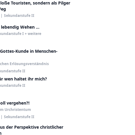
bloße Touristen, sondern als Pilger
Weg
|
Sekundarstufe II
 lebendig Wehen …
kundarstufe I + weitere
 Gottes-Kunde in Menschen-
ichen Erlösungsverständnis
kundarstufe II
für wen haltet ihr mich?
kundarstufe II
soll vergehen?!
im Urchristentum
|
Sekundarstufe II
aus der Perspektive christlicher
n