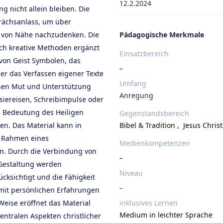
12.2.2024
 nicht allein bleiben. Die
rächsanlass, um über
 von Nähe nachzudenken. Die
Pädagogische Merkmale
rch kreative Methoden ergänzt
Einsatzbereich
on Geist Symbolen, das
_
er das Verfassen eigener Texte
Umfang
hen Mut und Unterstützung
Anregung
siereisen, Schreibimpulse oder
e Bedeutung des Heiligen
Gegenstandsbereich
ßen. Das Material kann in
Bibel & Tradition
,
Jesus Chris
im Rahmen eines
Medienkompetenzen
en. Durch die Verbindung von
_
 Gestaltung werden
Niveau
cksichtigt und die Fähigkeit
_
 mit persönlichen Erfahrungen
Weise eröffnet das Material
inklusives Lernen
Medium in leichter Sprache
entralen Aspekten christlicher