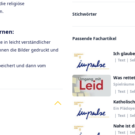
ie religiöse
n.
Stichwörter
ernen:
Passende Fachartikel
te in leicht verständlicher
nen die Bilder gedruckt und
Ich glaube
|
Text
|
Se
speichert und dann vom
Was rette
Spielräume
|
Text
|
Se
Katholisch
Ein Plädoye
|
Text
|
Se
Nahe ist d
|
Text
|
Se