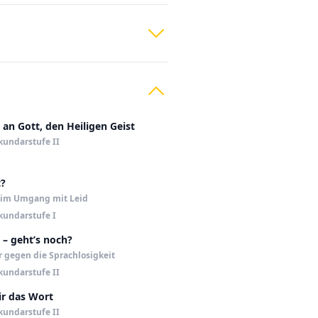
 an Gott, den Heiligen Geist
kundarstufe II
t?
 im Umgang mit Leid
kundarstufe I
 – geht’s noch?
r gegen die Sprachlosigkeit
kundarstufe II
ir das Wort
kundarstufe II