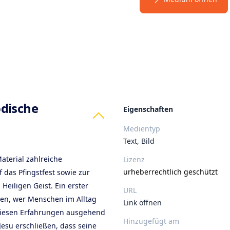
ts
dische
Eigenschaften
Medientyp
Text, Bild
aterial zahlreiche
Lizenz
urheberrechtlich geschützt
 das Pfingstfest sowie zur
Heiligen Geist. Ein erster
URL
gen, wer Menschen im Alltag
Link öffnen
n diesen Erfahrungen ausgehend
Hinzugefügt am
esu erschließen, dass seine