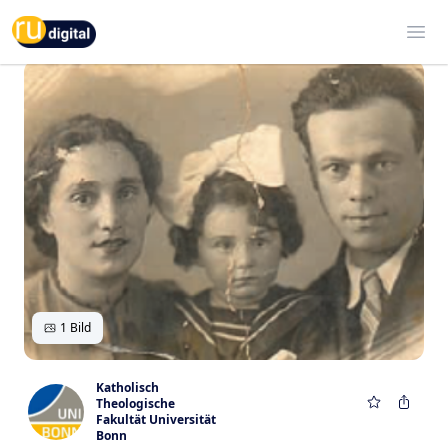
RU-digital
Ope
1 Bild
Katholisch
Theologische
Fakultät Universität
Bonn