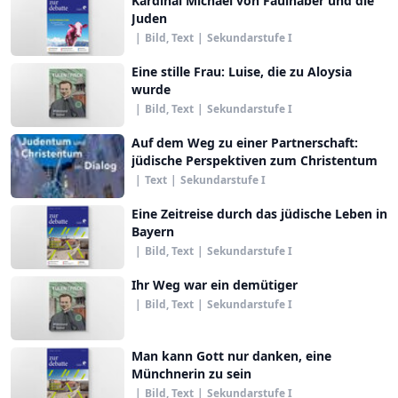
Kardinal Michael von Faulhaber und die
Juden
|
Bild, Text
|
Sekundarstufe I
Eine stille Frau: Luise, die zu Aloysia
wurde
|
Bild, Text
|
Sekundarstufe I
Auf dem Weg zu einer Partnerschaft:
jüdische Perspektiven zum Christentum
|
Text
|
Sekundarstufe I
Eine Zeitreise durch das jüdische Leben in
Bayern
|
Bild, Text
|
Sekundarstufe I
Ihr Weg war ein demütiger
|
Bild, Text
|
Sekundarstufe I
Man kann Gott nur danken, eine
Münchnerin zu sein
|
Bild, Text
|
Sekundarstufe I