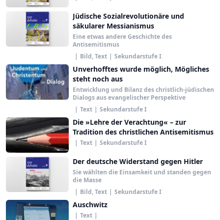
Jüdische Sozialrevolutionäre und
säkularer Messianismus
Eine etwas andere Geschichte des
Antisemitismus
|
Bild, Text
|
Sekundarstufe I
Unverhofftes wurde möglich, Mögliches
steht noch aus
Entwicklung und Bilanz des christlich-jüdischen
Dialogs aus evangelischer Perspektive
|
Text
|
Sekundarstufe I
Die »Lehre der Verachtung« – zur
Tradition des christlichen Antisemitismus
|
Text
|
Sekundarstufe I
Der deutsche Widerstand gegen Hitler
Sie wählten die Einsamkeit und standen gegen
die Masse
|
Bild, Text
|
Sekundarstufe I
Auschwitz
|
Text
|