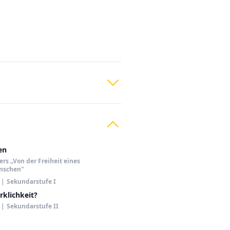
en
rs „Von der Freiheit eines
nschen"
|
Sekundarstufe I
rklichkeit?
|
Sekundarstufe II