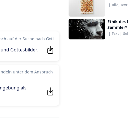
|
Bild, Text
Ethik des
Sammler*i
Liebe
|
Text
|
Se
sch auf der Suche nach Gott
 und Gottesbilder
.
andeln unter dem Anspruch
nngebung als
.