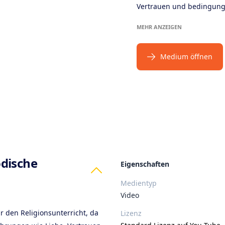
Vertrauen und bedingungs
MEHR ANZEIGEN
Medium öffnen
ts
dische
Eigenschaften
Medientyp
Video
r den Religionsunterricht, da
Lizenz