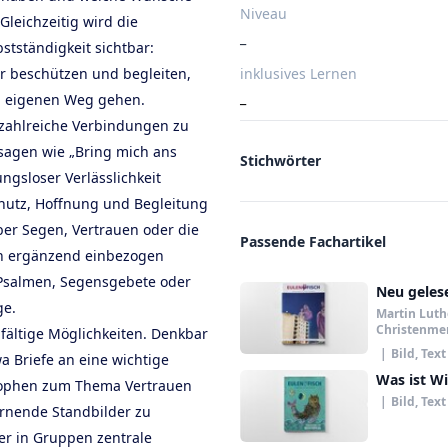
Niveau
Gleichzeitig wird die
_
tständigkeit sichtbar:
ur beschützen und begleiten,
inklusives Lernen
_
n eigenen Weg gehen.
h zahlreiche Verbindungen zu
ssagen wie „Bring mich ans
Stichwörter
ngsloser Verlässlichkeit
chutz, Hoffnung und Begleitung
ber Segen, Vertrauen oder die
Passende Fachartikel
n ergänzend einbezogen
Psalmen, Segensgebete oder
Neu geles
ge.
Martin Luthe
Christenme
fältige Möglichkeiten. Denkbar
|
Bild, Text
a Briefe an eine wichtige
Was ist Wi
rophen zum Thema Vertrauen
|
Bild, Text
rnende Standbilder zu
er in Gruppen zentrale