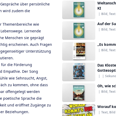
Weltanscha
 Gespräche über persönliche
KI
n wird zudem die
|
Bild, Text
Auf der S
ür Themenbereiche wie
|
Bild, Text
nd Lebenswege. Lernende
he Menschen sie geprägt
htig erscheinen. Auch Fragen
„Es kommt 
|
Bild, Text
 gegenseitiger Unterstützung
utieren.
 für die Förderung
Das Kloste
Gottesop
nd Empathie. Der Song
|
|
Sekund
ühle wie Sehnsucht, Angst,
präch zu kommen, ohne dass
Oh, wie s
bar offengelegt werden
|
Bild, Text
ie poetische Sprache die
gkeit und eröffnet Zugänge zu
Worauf ko
her Beziehungen.
|
Text, Bild