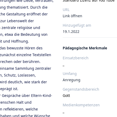
Standard Lizenz auf You Tube
hrungen wie Liebe, Vertrauen,
ng thematisiert. Durch die
URL
he Gestaltung eröffnet der
Link öffnen
zur Lebenswelt der
Hinzugefügt am
 zentrale religiöse und
19.1.2022
en, etwa die Bedeutung von
it und Hoffnung.
 das bewusste Hören des
Pädagogische Merkmale
zunächst einzelne Textstellen
Einsatzbereich
prechen oder berühren.
_
meinsame Sammlung zentraler
Umfang
n, Schutz, Loslassen,
Anregung
rd deutlich, wie stark der
prägt ist.
Gegenstandsbereich
r Gespräche über Eltern-Kind-
Gott
Menschen Halt und
Medienkompetenzen
 reflektieren, welche
_
er haben und welche Wünsche