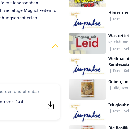
efe mit lebensnahen
 vielfältige Möglichkeiten für
Hinter der
iehungsorientierten
|
Text
|
Was rette
Spielräume
|
Text
|
Se
Weihnacht
Randexist
|
Text
|
Se
Geben, um
|
Bild, Text
rborgen und offenbar
en von Gott
Ich glaube
|
Text
|
Se
Die Basilik