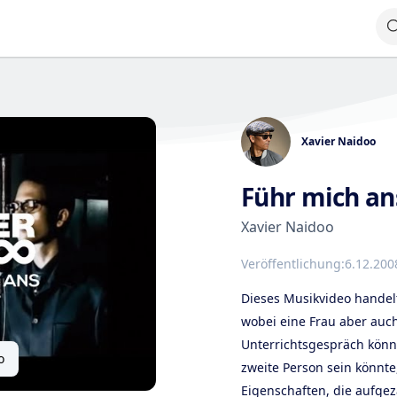
Xavier Naidoo
Führ mich an
Xavier Naidoo
Veröffentlichung:
6.12.200
Dieses Musikvideo handel
wobei eine Frau aber auch
Unterrichtsgespräch könnt
o
zweite Person sein könnte
Eigenschaften, die aufge