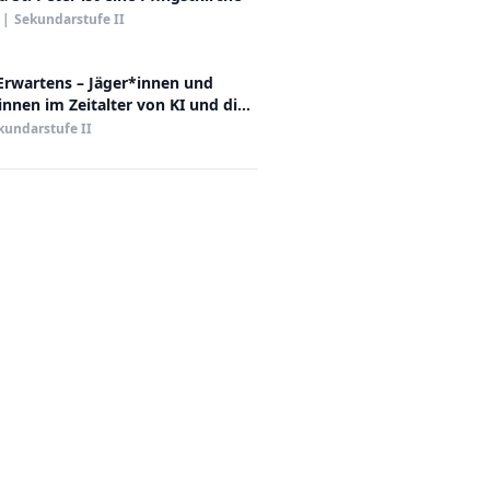
|
Sekundarstufe II
 Erwartens – Jäger*innen und
nnen im Zeitalter von KI und die
kundarstufe II