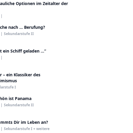
uliche Optionen im Zeitalter der
|
uche nach … Berufung?
|
Sekundarstufe II
ein Schiff geladen ...“
|
r – ein Klassiker des
timismus
arstufe I
chön ist Panama
|
Sekundarstufe II
mmts Dir im Leben an?
|
Sekundarstufe I + weitere