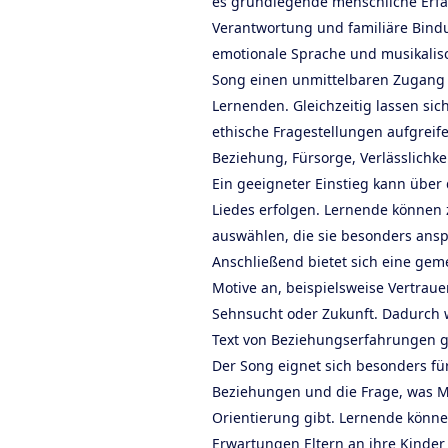
es grundlegende menschliche Erfa
Verantwortung und familiäre Bindu
emotionale Sprache und musikalisc
Song einen unmittelbaren Zugang 
Lernenden. Gleichzeitig lassen sich
ethische Fragestellungen aufgreif
Beziehung, Fürsorge, Verlässlichke
Ein geeigneter Einstieg kann über
Liedes erfolgen. Lernende können 
auswählen, die sie besonders ans
Anschließend bietet sich eine ge
Motive an, beispielsweise Vertraue
Sehnsucht oder Zukunft. Dadurch wi
Text von Beziehungserfahrungen ge
Der Song eignet sich besonders fü
Beziehungen und die Frage, was 
Orientierung gibt. Lernende können
Erwartungen Eltern an ihre Kind