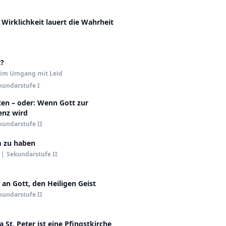
 Wirklichkeit lauert die Wahrheit
t?
 im Umgang mit Leid
kundarstufe I
en – oder: Wenn Gott zur
enz wird
kundarstufe II
 zu haben
|
Sekundarstufe II
 an Gott, den Heiligen Geist
kundarstufe II
a St. Peter ist eine Pfingstkirche