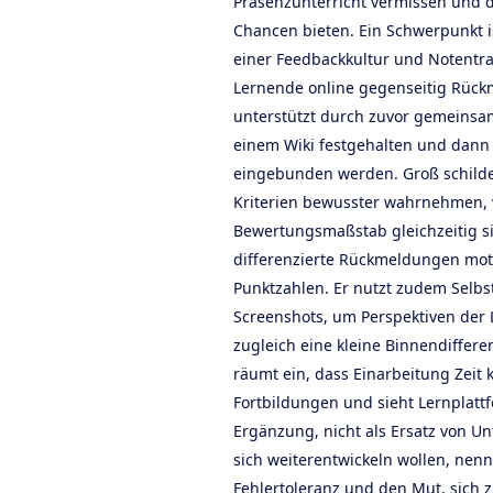
Präsenzunterricht vermissen und 
Chancen bieten. Ein Schwerpunkt is
einer Feedbackkultur und Notentra
Lernende online gegenseitig Rüc
unterstützt durch zuvor gemeinsam 
einem Wiki festgehalten und dann 
eingebunden werden. Groß schilde
Kriterien bewusster wahrnehmen, 
Bewertungsmaßstab gleichzeitig si
differenzierte Rückmeldungen moti
Punktzahlen. Er nutzt zudem Selb
Screenshots, um Perspektiven der
zugleich eine kleine Binnendiffere
räumt ein, dass Einarbeitung Zeit k
Fortbildungen und sieht Lernplatt
Ergänzung, nicht als Ersatz von Unt
sich weiterentwickeln wollen, nenn
Fehlertoleranz und den Mut, sich z