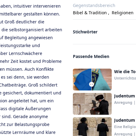
Gegenstandsbereich
ben, intuitiver intervenieren
Bibel & Tradition
,
Religionen
ittelbarer gestalten können.
aut Groß deutlicher die
die selbstorganisiert arbeiten
Stichwörter
auf Begleitung angewiesen
 leistungsstarke und
 aber Lernschwächere
Passende Medien
mehr Zeit kostet und Probleme
en müssen. Auch Konflikte
Wie die To
 es sei denn, sie werden
Unterrichts
Chatbeiträge. Groß schildert
fe gesichert, dokumentiert und
Judentum 
exion angeleitet hat, um ein
Anregung
|
dass digitale Äußerungen
r sind. Gerade anonyme
Judentum 
cht zur Belastungsprobe
Eine Religio
ützte Lernräume und klare
Anregung
|