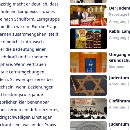
hzeitig macht er deutlich, dass
Der Juden
Schule ein komplexes soziales
Reportage f
je nach Schulform, Lerngruppe
Anregung
|
dlich wirken. Für die Frage,
Rabbi Lan
 Lernen zusammengehen, stellt
Anregung
|
 möglichst intrinsisch
 er die Bedeutung einer
Umgang mi
Lehrkraft und Lernenden
Grundschu
osphäre. Wenn Vertrauen
Sequenz
|
digitale Lernumgebungen
Judentum
rn. Schwieriger sei es bei
Anregung
|
echseln, wenn Beziehungen
d Leistungsrückgänge
Einführun
esprächen klar benennbar
Anregung
|
es Lernen ein differenziertes,
drigschwelligen Einstiegen.
Judentum
rtraut sein, was in der Praxis