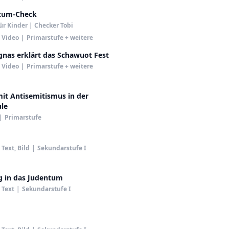
tum-Check
ür Kinder | Checker Tobi
Video
|
Primarstufe + weitere
gnas erklärt das Schawuot Fest
Video
|
Primarstufe + weitere
t Antisemitismus in der
le
|
Primarstufe
Text, Bild
|
Sekundarstufe I
g in das Judentum
Text
|
Sekundarstufe I