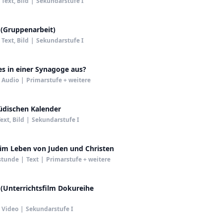
Text, Bild
|
Sekundarstufe I
Judentum (Gruppenarbeit)
Text, Bild
|
Sekundarstufe I
es in einer Synagoge aus?
Audio
|
Primarstufe + weitere
Jüdischen Kalender
ext, Bild
|
Sekundarstufe I
 im Leben von Juden und Christen
stunde
|
Text
|
Primarstufe + weitere
(Unterrichtsfilm Dokureihe
Video
|
Sekundarstufe I