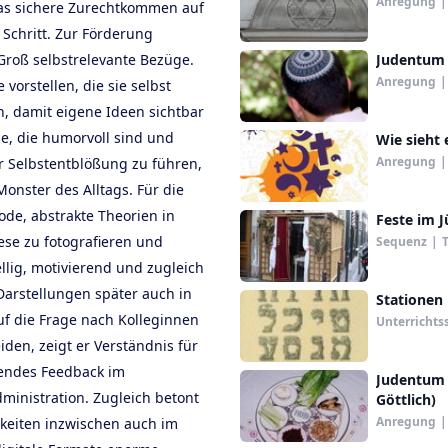
Anregung
|
das sichere Zurechtkommen auf
 Schritt. Zur Förderung
 Groß selbstrelevante Bezüge.
Anregung
|
 vorstellen, die sie selbst
, damit eigene Ideen sichtbar
le, die humorvoll sind und
Wie sieht 
Anregung
|
r Selbstentblößung zu führen,
onster des Alltags. Für die
ode, abstrakte Theorien in
Feste im 
iese zu fotografieren und
Sequenz
|
T
llig, motivierend und zugleich
 Darstellungen später auch in
Stationen
f die Frage nach Kolleginnen
Unterrichts
iden, zeigt er Verständnis für
lendes Feedback im
Judentum 
ministration. Zugleich betont
Göttlich)
Anregung
|
hkeiten inzwischen auch im