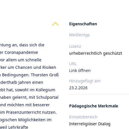
ts
Eigenschaften
Medientyp
htung an, dass sich die
Lizenz
 der Coronapandemie
urheberrechtlich geschützt
vor allem um schnelle
URL
ärker um Chancen und Risiken
Link öffnen
en Bedingungen. Thorsten Groß
Hinzugefügt am
nderthalb Jahren einen
23.2.2026
bt hat, sowohl im Kollegium
haben gelernt, mit Schulportal
nd möchten mit besserer
Pädagogische Merkmale
 im Präsenzunterricht nutzen.
Einsatzbereich
gogischen Möglichkeiten im
Interreligiöser Dialog
weil Lehrkräfte