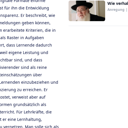
digitale Formate enorme
Wie verhal
t für ihn die Entwicklung
Anregung
|
nsparenz. Er beschreibt, wie
kmeldungen geben können,
erarbeitete Kriterien, die in
als Raster in Aufgaben
rt, dass Lernende dadurch
weil eigene Leistung und
chtbar sind, und dass
vierender sind als reine
steinschätzungen über
 Lernenden einzubeziehen und
nzierung zu erreichen. Er
ostet, verweist aber auf
formen grundsätzlich als
erricht. Für Lehrkräfte, die
t er eine Lernhaltung,
u vernetzen. Man solle sich als