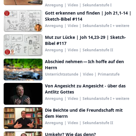
Anregung
|
Video
|
Sekundarstufe I
Gott erkennen und finden | Joh 21,1-14 |
Sketch-Bibel #114
Anregung
|
Video
|
Sekundarstufe I + weitere
Mut zur Lücke | Joh 14,23-29 | Sketch-
Bibel #117
Anregung
|
Video
|
Sekundarstufe II
Abschied nehmen — Ich hoffe auf den
Herrn
Unterrichtsstunde
|
Video
|
Primarstufe
Von Angesicht zu Angesicht - über das
Antlitz Gottes
Anregung
|
Video
|
Sekundarstufe I + weitere
Die Beichte und die Freundschaft mit
dem Herrn
Anregung
|
Video
|
Sekundarstufe II
Umkehr? Wie das denn?