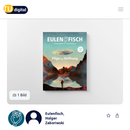
RU-digital
Ope
1 Bild
Eulenfisch
,
Holger
Zaboriwski