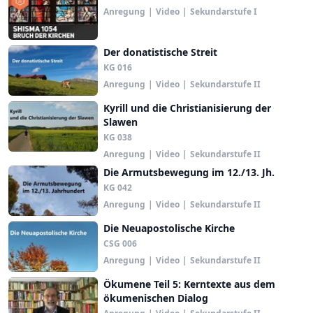
Anregung
|
Video
|
Sekundarstufe I
Der donatistische Streit
KG 016
Anregung
|
Video
|
Sekundarstufe II
Kyrill und die Christianisierung der
Slawen
KG 038
Anregung
|
Video
|
Sekundarstufe II
Die Armutsbewegung im 12./13. Jh.
KG 042
Anregung
|
Video
|
Sekundarstufe II
Die Neuapostolische Kirche
CSG 006
Anregung
|
Video
|
Sekundarstufe II
Ökumene Teil 5: Kerntexte aus dem
ökumenischen Dialog