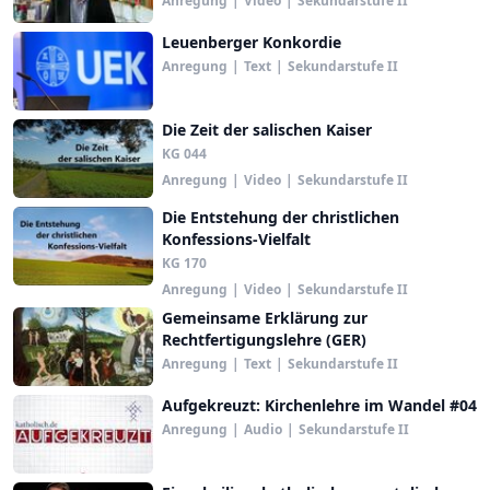
Anregung
|
Video
|
Sekundarstufe II
Leuenberger Konkordie
Anregung
|
Text
|
Sekundarstufe II
Die Zeit der salischen Kaiser
KG 044
Anregung
|
Video
|
Sekundarstufe II
Die Entstehung der christlichen
Konfessions-Vielfalt
KG 170
Anregung
|
Video
|
Sekundarstufe II
Gemeinsame Erklärung zur
Rechtfertigungslehre (GER)
Anregung
|
Text
|
Sekundarstufe II
Aufgekreuzt: Kirchenlehre im Wandel #04
Anregung
|
Audio
|
Sekundarstufe II