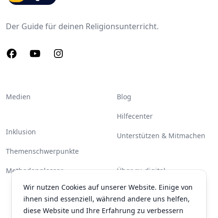
Der Guide für deinen Religionsunterricht.
Facebook
Youtube
Instagram
Medien
Blog
Hilfecenter
Inklusion
Unterstützen & Mitmachen
Themenschwerpunkte
Methodenglossar
Über ru-digital
Wir nutzen Cookies auf unserer Website. Einige von
Partner & Unterstützer
ihnen sind essenziell, während andere uns helfen,
Kontakt
diese Website und Ihre Erfahrung zu verbessern