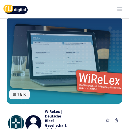
RU-digital
Ope
1 Bild
WiReLex |
Deutsche
Bibel
Gesellschaft
,