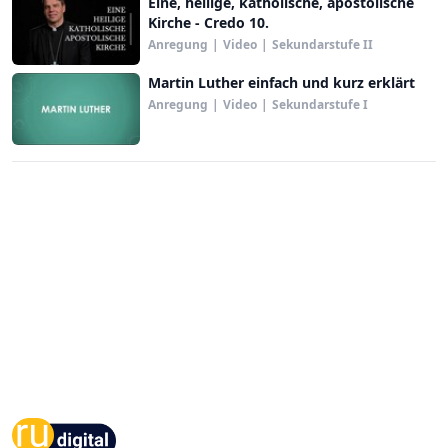
Eine, heilige, katholische, apostolische
Kirche - Credo 10.
Anregung
|
Video
|
Sekundarstufe II
Martin Luther einfach und kurz erklärt
Anregung
|
Video
|
Sekundarstufe I
Footer