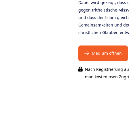
Dabei wird gezeigt, dass d
gegen tritheistische Missv
und dass der Islam gleichz
Gemeinsamkeiten und deu
christlichen Glauben entwi
Medium öffnen
Nach Registrierung au
man kostenlosen Zugrif
ts