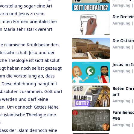
Anregung
|
 Vorstellung sogar eine Art
aria und Jesus zu sein.
Die Dreiei
timmten Formen orientalischer
Anregung
|
n Maria sehr stark verehrt
Die Ostkir
ie islamische Kritik besonders
Anregung
|
tessohnschaft Jesu und der
sche Theologie ist Gott absolut
Jesus im I
ugt haben noch selbst gezeugt
Anregung
|
am die Vorstellung ab, dass
. Diese Ablehnung hängt mit
Beten Chr
Absoluten zusammen. Gott darf
an?
n werden und darf keine
Anregung
|
tzen. Um dennoch Gottes Nähe
Familienso
ie islamische Theologie eine
#96
n.
Anregung
|
 dass der Islam dennoch eine