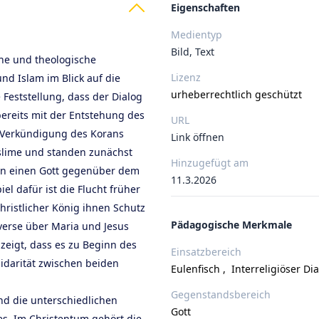
Eigenschaften
Medientyp
Bild, Text
sche und theologische
Lizenz
d Islam im Blick auf die
urheberrechtlich geschützt
 Feststellung, dass der Dialog
ereits mit der Entstehung des
URL
r Verkündigung des Korans
Link öffnen
slime und standen zunächst
Hinzugefügt am
n einen Gott gegenüber dem
11.3.2026
el dafür ist die Flucht früher
hristlicher König ihnen Schutz
Pädagogische Merkmale
erse über Maria und Jesus
zeigt, dass es zu Beginn des
Einsatzbereich
idarität zwischen beiden
Eulenfisch
,
Interreligiöser Di
Gegenstandsbereich
nd die unterschiedlichen
Gott
es. Im Christentum gehört die