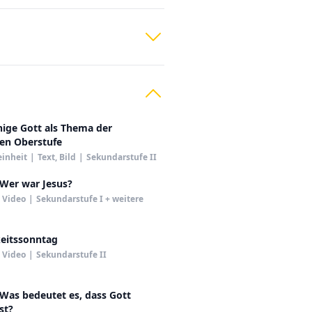
nige Gott als Thema der
en Oberstufe
einheit
|
Text, Bild
|
Sekundarstufe II
 Wer war Jesus?
Video
|
Sekundarstufe I + weitere
keitssonntag
Video
|
Sekundarstufe II
 Was bedeutet es, dass Gott
ist?