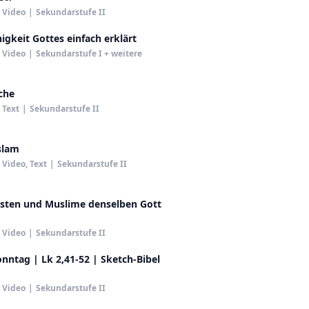
Video
|
Sekundarstufe II
nigkeit Gottes einfach erklärt
Video
|
Sekundarstufe I + weitere
che
Text
|
Sekundarstufe II
slam
Video, Text
|
Sekundarstufe II
isten und Muslime denselben Gott
Video
|
Sekundarstufe II
nntag | Lk 2,41-52 | Sketch-Bibel
Video
|
Sekundarstufe II