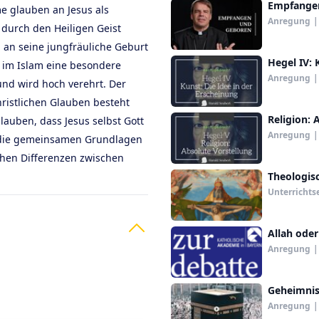
Empfangen
me glauben an Jesus als
Anregung
|
 durch den Heiligen Geist
 an seine jungfräuliche Geburt
Hegel IV: 
 im Islam eine besondere
Anregung
|
und wird hoch verehrt. Der
ristlichen Glauben besteht
Religion: 
lauben, dass Jesus selbst Gott
Anregung
|
hl die gemeinsamen Grundlagen
chen Differenzen zwischen
Theologis
Unterrichts
Allah oder
Anregung
|
Geheimnis
Anregung
|