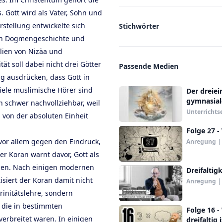
 Gott wird als Vater, Sohn und
rstellung entwickelte sich
Stichwörter
hen Dogmengeschichte und
lien von Nizäa und
tät soll dabei nicht drei Götter
Passende Medien
g ausdrücken, dass Gott in
viele muslimische Hörer sind
Der dreiei
gymnasial
h schwer nachvollziehbar, weil
Unterrichts
g von der absoluten Einheit
Folge 27 -
h vor allem gegen den Eindruck,
Anregung
|
er Koran warnt davor, Gott als
hnen. Nach einigen modernen
Dreifaltig
isiert der Koran damit nicht
Anregung
|
Trinitätslehre, sondern
, die in bestimmten
Folge 16 -
verbreitet waren. In einigen
dreifaltig 