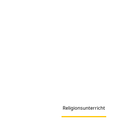
Religionsunterricht
Produc