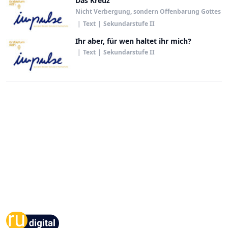
Das Kreuz
Nicht Verbergung, sondern Offenbarung Gottes
|
Text
|
Sekundarstufe II
Ihr aber, für wen haltet ihr mich?
|
Text
|
Sekundarstufe II
Footer