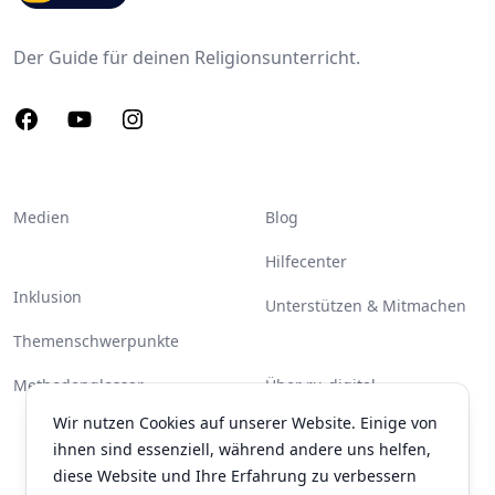
Der Guide für deinen Religionsunterricht.
Facebook
Youtube
Instagram
Medien
Blog
Hilfecenter
Inklusion
Unterstützen & Mitmachen
Themenschwerpunkte
Methodenglossar
Über ru-digital
Wir nutzen Cookies auf unserer Website. Einige von
Partner & Unterstützer
ihnen sind essenziell, während andere uns helfen,
Kontakt
diese Website und Ihre Erfahrung zu verbessern