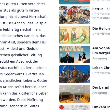
es guten Hirten verdichtet.
Petrus - 
hristus als gutem Hirten
Unterrichts
tung nicht zuerst Herrschaft,
Primarstufe
st. Der Abt soll das Beispiel
Die Heilu
rn leibhaftig nachahmen.
Unterrichts
d diakonisches Handeln, das
hränkt ist, sondern dem Heil
Am Sonnta
ost, Mitleid und Geduld
um Vergeb
rmen geistlicher Leitung.
Anregung
|
Geduld ein Ausdruck der
stus nachfolgt, lernt, Leiden
Leben Chri
Unterrichts
es Gegenwart zu vertrauen.
s christlichen Lebens. Gottes
n Krisen sofort heraus, aber
Der barmh
Anregung
|
m kann das klösterliche Leben
en werden. Diese Hoffnung
tung, sondern in Gottes
Umkehr im