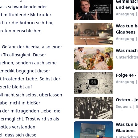
Gemeinsch
 dass schwankende oder
und ewige
Anregung
|
d mitfühlende Mitbrüder
 für die Autorin sichtbar,
Was tun b
kreten menschlichen
Glaubens
Anregung
|
Gefahr der Acedia, also einer
Was macht
Trostlosigkeit. Dieser
Unterrichts
zelnen, sondern auch seine
enedikt begegnet dieser
Folge 44 -
t tröstender Liebe. Selbst der
Anregung
|
erte bleibt auf
l nicht sich selbst überlassen
Ostern - J
bei nicht in bloßer
Sequenz
|
B
 der mittragenden Liebe, die
rmöglicht. Trost wird so als
Was tun b
ottes verstanden.
Glaubens
l, dass sich diese
Unterrichts