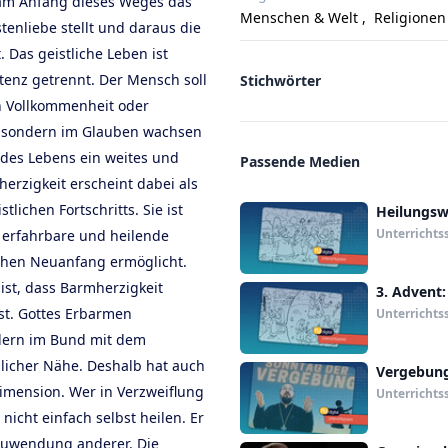
 am Anfang dieses Weges das
Menschen & Welt
,
Religionen
enliebe stellt und daraus die
 Das geistliche Leben ist
tenz getrennt. Der Mensch soll
Stichwörter
on Vollkommenheit oder
, sondern im Glauben wachsen
des Lebens ein weites und
Passende Medien
erzigkeit erscheint dabei als
tlichen Fortschritts. Sie ist
Heilungsw
Unterrichts
e erfahrbare und heilende
ichen Neuanfang ermöglicht.
 ist, dass Barmherzigkeit
3. Advent:
t. Gottes Erbarmen
Unterrichts
ondern im Bund mit dem
icher Nähe. Deshalb hat auch
Vergebun
Dimension. Wer in Verzweiflung
Unterrichts
 nicht einfach selbst heilen. Er
 Zuwendung anderer. Die