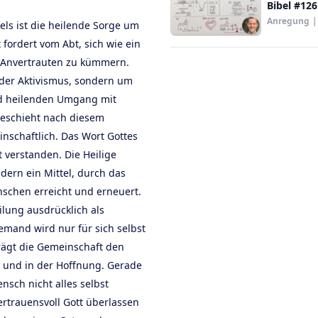
Bibel #126
Anregung
|
els ist die heilende Sorge um
fordert vom Abt, sich wie ein
m Anvertrauten zu kümmern.
oder Aktivismus, sondern um
nd heilenden Umgang mit
eschieht nach diesem
nschaftlich. Das Wort Gottes
t verstanden. Die Heilige
ndern ein Mittel, durch das
schen erreicht und erneuert.
ilung ausdrücklich als
mand wird nur für sich selbst
trägt die Gemeinschaft den
e und in der Hoffnung. Gerade
nsch nicht alles selbst
ertrauensvoll Gott überlassen