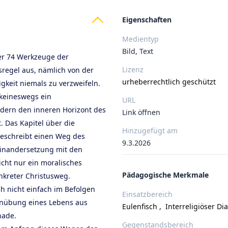
ts
Eigenschaften
Medientyp
Bild, Text
der 74 Werkzeuge der
Lizenz
sregel aus, nämlich von der
urheberrechtlich geschützt
gkeit niemals zu verzweifeln.
 keineswegs ein
URL
ndern den inneren Horizont des
Link öffnen
. Das Kapitel über die
Hinzugefügt am
beschreibt einen Weg des
9.3.2026
einandersetzung mit den
icht nur ein moralisches
Pädagogische Merkmale
kreter Christusweg.
h nicht einfach im Befolgen
Einsatzbereich
Einübung eines Lebens aus
Eulenfisch
,
Interreligiöser Di
nade.
Gegenstandsbereich