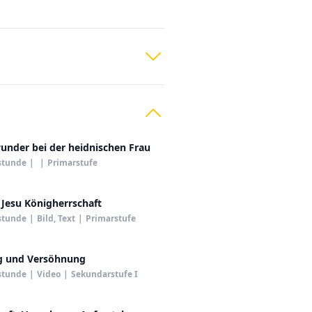
under bei der heidnischen Frau
stunde
|
|
Primarstufe
 Jesu Königherrschaft
stunde
|
Bild, Text
|
Primarstufe
g und Versöhnung
stunde
|
Video
|
Sekundarstufe I