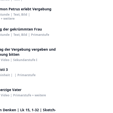
Simon Petrus erlebt Vergebung
stunde
|
Text, Bild
|
 + weitere
ng der gekrümmten Frau
stunde
|
Text, Bild
|
Primarstufe
g der Vergebung vergeben und
ung bitten
Video
|
Sekundarstufe I
sti 3
einheit
|
|
Primarstufe
erzige Vater
Video
|
Primarstufe + weitere
 Denken | Lk 15, 1-32 | Sketch-