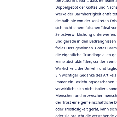
Die Autorin betont, dass Benedikt
Doppelgebot der Gottes und Nächst
Werke der Barmherzigkeit entfaltet.
deshalb nie von der konkreten Exis
sich nicht einem falschen Ideal v
Selbstverwirklichung unterwerfen
und gerade in den Bedrängnissen 
freies Herz gewinnen. Gottes Barmh
die eigentliche Grundlage allen geis
keine abstrakte Idee, sondern ein
Wirklichkeit, die Umkehr und tägl
Ein wichtiger Gedanke des Artikels
immer ein Beziehungsgeschehen is
verwirklicht sich nicht isoliert, s
Menschen und in zwischenmenschl
der Trost eine gemeinschaftliche 
oder Trostlosigkeit gerät, kann sich
oder sie braucht die verstehende