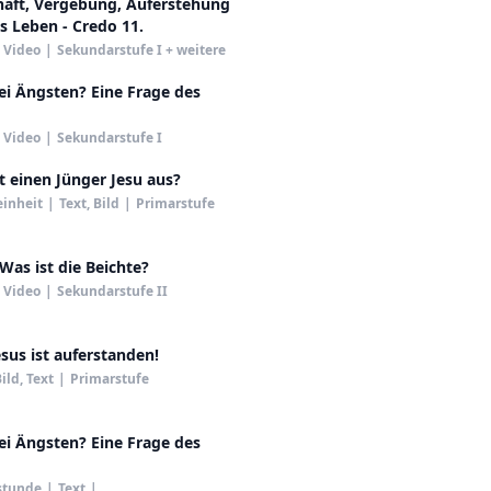
aft, Vergebung, Auferstehung
s Leben - Credo 11.
Video
|
Sekundarstufe I + weitere
ei Ängsten? Eine Frage des
Video
|
Sekundarstufe I
 einen Jünger Jesu aus?
einheit
|
Text, Bild
|
Primarstufe
 Was ist die Beichte?
Video
|
Sekundarstufe II
esus ist auferstanden!
ild, Text
|
Primarstufe
ei Ängsten? Eine Frage des
stunde
|
Text
|