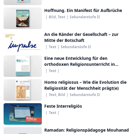
Hoffnung. Ein Manifest für Aufbrüche
|
Bild, Text
|
Sekundarstufe II
An die Ränder der Gesellschaft – zur
Mitte der Botschaft
|
Text
|
Sekundarstufe II
Eine neue Entwicklung für den
orthodoxen Religionsunterricht in
Österreich
|
Text
|
Homo religiosus – Wie die Evolution die
Religiosität der Menschheit prägt(e)
|
Text, Bild
|
Sekundarstufe II
Feste Interreligiös
|
Text
|
Ramadan: Religionspädagoge Mouhanad