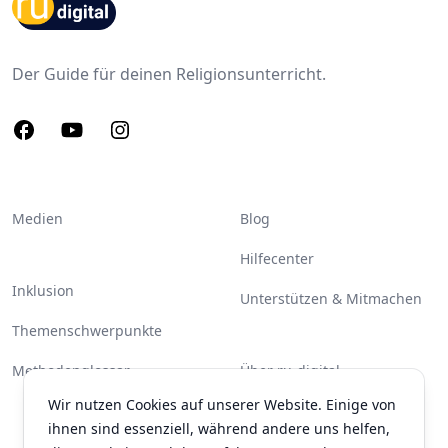
Footer
Der Guide für deinen Religionsunterricht.
Facebook
Youtube
Instagram
Medien
Blog
Hilfecenter
Inklusion
Unterstützen & Mitmachen
Themenschwerpunkte
Methodenglossar
Über ru-digital
Wir nutzen Cookies auf unserer Website. Einige von
Partner & Unterstützer
ihnen sind essenziell, während andere uns helfen,