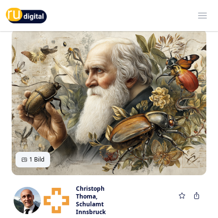
RU-digital
Ope
1 Bild
Christoph
Thoma
,
Schulamt
Innsbruck