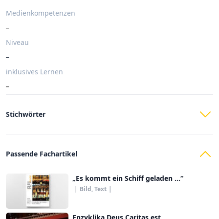
Medienkompetenzen
_
Niveau
_
inklusives Lernen
_
Stichwörter
Passende Fachartikel
„Es kommt ein Schiff geladen ...“
|
Bild, Text
|
Enzyklika Deus Caritas est