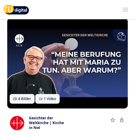
RU-digital
Ope
4 Bilder
1 Video
Gesichter der
Weltkirche | Kirche
in Not