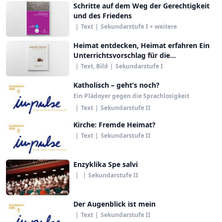
Schritte auf dem Weg der Gerechtigkeit
und des Friedens
|
Text
|
Sekundarstufe I + weitere
Heimat entdecken, Heimat erfahren Ein
Unterrichtsvorschlag für die
Sekundarstufe I
|
Text, Bild
|
Sekundarstufe I
Katholisch – geht’s noch?
Ein Plädoyer gegen die Sprachlosigkeit
|
Text
|
Sekundarstufe II
Kirche: Fremde Heimat?
|
Text
|
Sekundarstufe II
Enzyklika Spe salvi
|
|
Sekundarstufe II
Der Augenblick ist mein
|
Text
|
Sekundarstufe II