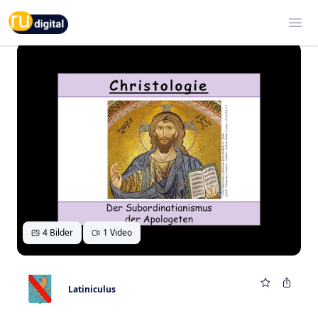
RU-digital
Ope
4 Bilder
1 Video
Latiniculus