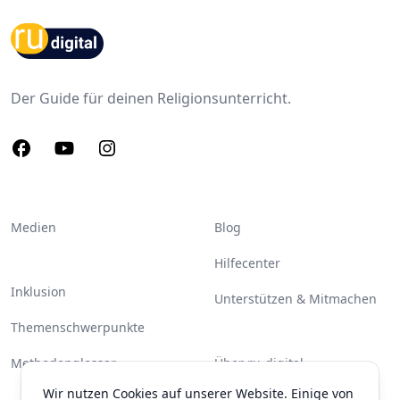
Footer
Der Guide für deinen Religionsunterricht.
Facebook
Youtube
Instagram
Medien
Blog
Hilfecenter
Inklusion
Unterstützen & Mitmachen
Themenschwerpunkte
Methodenglossar
Über ru-digital
Wir nutzen Cookies auf unserer Website. Einige von
Partner & Unterstützer