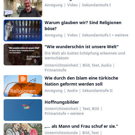
Anregung
|
Video
|
Sekundarstufe I
Warum glauben wir? Sind Religionen
böse?
Anregung
|
Video
|
Sekundarstufe I + weitere
"Wie wunderschön ist unsere Welt"
Die Welt als Gottes Schöpfung erkennen und
wertschätzen
Unterrichtseinheit
|
Bild, Text, Audio
|
Primarstufe
Wie durch den Islam eine türkische
Nation geformt werden soll
Anregung
|
Audio
|
Sekundarstufe II
Hoffnungsbilder
Unterrichtseinheit
|
Text, Bild
|
Primarstufe + weitere
„... als Mann und Frau schuf er sie.“
Unterrichtsstunde
|
Bild, Text
|