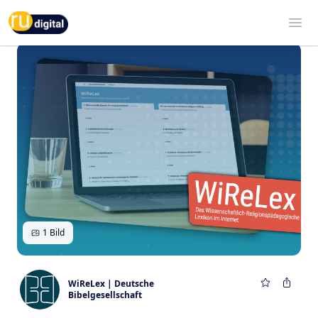
RU-digital
Ope
1 Bild
WiReLex | Deutsche
Bibelgesellschaft